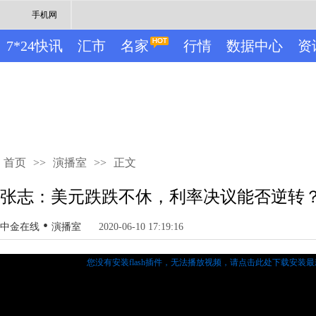
手机网
7*24快讯
汇市
名家
行情
数据中心
资
首页
>>
演播室
>>
正文
张志：美元跌跌不休，利率决议能否逆转
•
中金在线
演播室
2020-06-10 17:19:16
您没有安装flash插件，无法播放视频，
请点击此处下载安装最新的