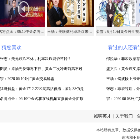
名将点金：06.10中金名将在线视频直播黄金外汇原油
王杨：美联储利率决议来袭，今日黄金1705一线继续多！
栾雪：6
猜您喜欢
看过的人还看
张志：美元跌跌不休，利率决议能否逆转？
邵悦华：非农数据存
图灵：原油先反弹再下行、黄金二次冲击前高不过
盛文兵：黄金遇支撑
看下行
宗：2020.06.10外汇黄金交易解盘
率决议
王杨：镑波段上涨未
猛哥解盘：黄金1712-22区间高沽低渣，原油38仍是
张志：非农过后，外
分界线
名将点金：06.10中金名将在线视频直播黄金外汇原
宗：2020.06.08
油
诚聘英才
|
关于我们
|
本站所有文章、数据仅供
违法和不