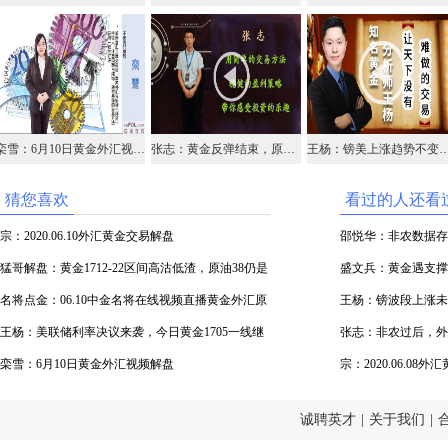
栾雪：6月10日黄金外汇视频解盘
张志：黄金反弹结束，原油涨势未完！
王杨：镑美上涨趋势不变，早盘1.26
猜您喜欢
看过的人还看
宗：2020.06.10外汇黄金交易解盘
邵悦华：非农数据存
猛哥解盘：黄金1712-22区间高沽低渣，原油38仍是
盛文兵：黄金遇支撑
分界线
名将点金：06.10中金名将在线视频直播黄金外汇原
率决议
王杨：镑波段上涨未
油
王杨：美联储利率决议来袭，今日黄金1705一线继
张志：非农过后，外
续多！
栾雪：6月10日黄金外汇视频解盘
宗：2020.06.08
诚聘英才
|
关于我们
|