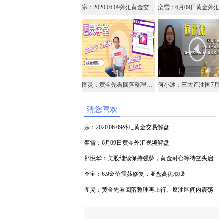
宗：2020.06.09外汇黄金交易解盘
图灵：黄金先看回落整理再上行、原油区间内震荡上行
猜您喜欢
宗：2020.06.09外汇黄金交易解盘
栾雪：6月09日黄金外汇视频解盘
邵悦华：美股继续保持强势，黄金耐心等待空头启
动
金宝：6.9金价震荡修复，亚盘高抛低吸
图灵：黄金先看回落整理再上行、原油区间内震荡
上行