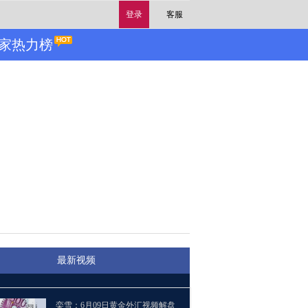
登录
客服
家热力榜
最新视频
栾雪：6月09日黄金外汇视频解盘