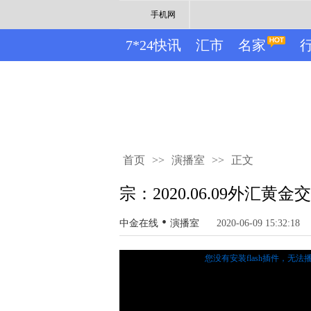
手机网
7*24快讯
汇市
名家
首页
>>
演播室
>>
正文
宗：2020.06.09外汇黄
•
中金在线
演播室
2020-06-09 15:32:18
您没有安装flash插件，无法