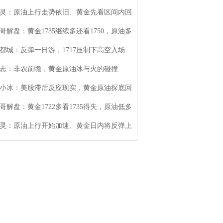
灵：原油上行走势依旧、黄金先看区间内回
哥解盘：黄金1735继续多还看1750，原油多
都城：反弹一日游，1717压制下高空入场
志：非农前瞻，黄金原油冰与火的碰撞
小冰：美股滞后反应现实，黄金原油探底回
哥解盘：黄金1722多看1735得失，原油低多
灵：原油上行开始加速、黄金日内将反弹上