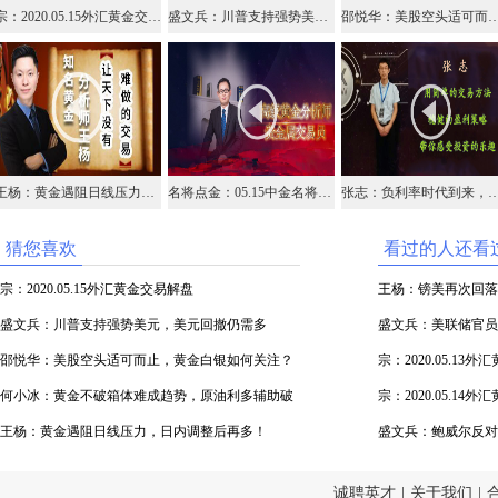
宗：2020.05.15外汇黄金交易解盘
盛文兵：川普支持强势美元，美元回撤仍需多
邵悦华：美股空头适可而止，黄金白银如何关注？油
王杨：黄金遇阻日线压力，日内调整后再多！
名将点金：05.15中金名将在线视频直播黄金外汇原油
张志：负利率时代到来，外汇市
猜您喜欢
看过的人还看
宗：2020.05.15外汇黄金交易解盘
王杨：镑美再次回落支
盛文兵：川普支持强势美元，美元回撤仍需多
盛文兵：美联储官员
邵悦华：美股空头适可而止，黄金白银如何关注？
高空
宗：2020.05.13
油价会否继续向上？
何小冰：黄金不破箱体难成趋势，原油利多辅助破
宗：2020.05.14
高
王杨：黄金遇阻日线压力，日内调整后再多！
盛文兵：鲍威尔反对
诚聘英才
|
关于我们
|