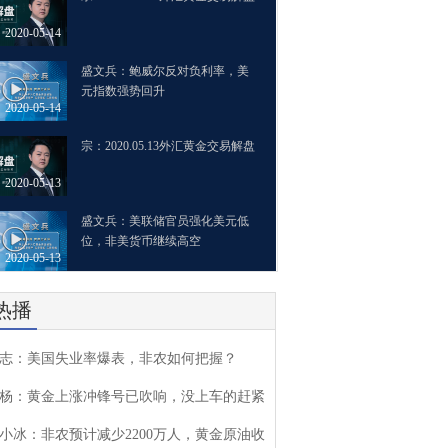
2020-05-14
盛文兵：鲍威尔反对负利率，美
元指数强势回升
2020-05-14
宗：2020.05.13外汇黄金交易解盘
2020-05-13
盛文兵：美联储官员强化美元低
位，非美货币继续高空
2020-05-13
热播
志：美国失业率爆表，非农如何把握？
杨：黄金上涨冲锋号已吹响，没上车的赶紧
小冰：非农预计减少2200万人，黄金原油收