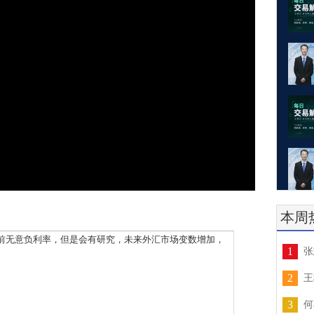
本周
无意负利率，但是会有研究，未来外汇市场变数增加，
1
张
2
王
3
何