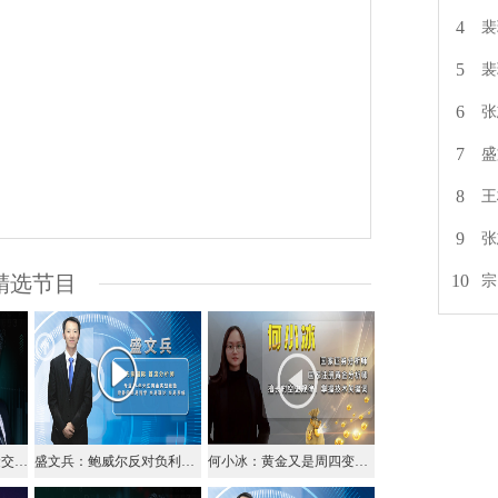
4
裴
5
裴
6
张
7
盛
8
王
9
张
10
精选节目
宗
宗：2020.05.14外汇黄金交易解盘
盛文兵：鲍威尔反对负利率，美元指数强势回升
何小冰：黄金又是周四变盘日，原油收窄静待破位