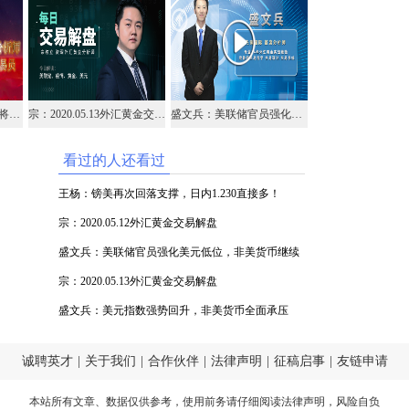
名将点金：05.14中金名将在线视频直播黄金外汇原油
宗：2020.05.13外汇黄金交易解盘
盛文兵：美联储官员强化美元低位，非美货币继续高空
看过的人还看过
王杨：镑美再次回落支撑，日内1.230直接多！
宗：2020.05.12外汇黄金交易解盘
盛文兵：美联储官员强化美元低位，非美货币继续
高空
宗：2020.05.13外汇黄金交易解盘
盛文兵：美元指数强势回升，非美货币全面承压
诚聘英才
|
关于我们
|
合作伙伴
|
法律声明
|
征稿启事
|
友链申请
本站所有文章、数据仅供参考，使用前务请仔细阅读
法律声明
，风险自负