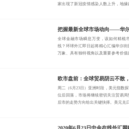
家出现了新冠疫情感染人数上升，地缘
状况步履蹒跚—...
把握最新全球市场动向——华尔街
全球金融市场瞬息万变，该如何精梳
线？环球外汇即日起将精心汇编华尔街
万象、具有独特视角以及重要参考价值
迷茫，抑或对行情...
周二（6月23日）亚洲时段，美元指数
位后回落，市场将继续密切关注贸易局
后市的走势方向给出关键抉择。美元兑日元
来...
2020年6月23日中金在线外汇