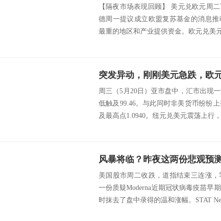
【隔夜市场表现回顾】 美元兑欧元周
德周一提议成立欧盟复苏基金的消息推
最重的地区和产业提供资金。欧元兑美元升0.0
周三（5月20日）亚市盘中，汇市出现
低触及99.46。与此同时非美货币纷
及最高点1.0940。纽元兑美元震荡上行，触及
风暴将临？昨夜这两份悲观预
美国股市周二收跌，道指结束三连涨，
一份质疑Moderna近期冠状病毒疫苗
时抹去了盘中录得的温和涨幅。STAT New