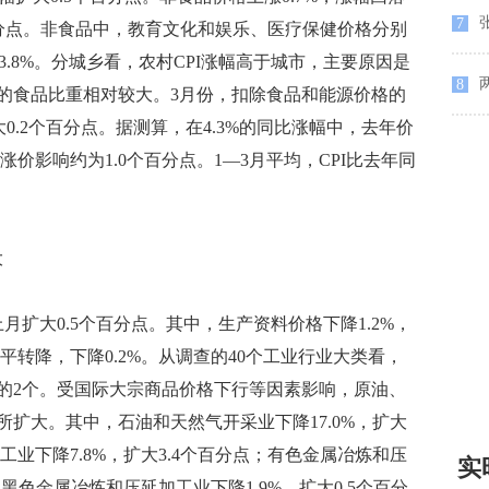
7
7个百分点。非食品中，教育文化和娱乐、医疗保健价格分别
降3.8%。分城乡看，农村CPI涨幅高于城市，主要原因是
两
8
的食品比重相对较大。3月份，扣除食品和能源价格的
大0.2个百分点。据测算，在4.3%的同比涨幅中，去年价
涨价影响约为1.0个百分点。1—3月平均，CPI比去年同
大
月扩大0.5个百分点。其中，生产资料价格下降1.2%，
平转降，下降0.2%。从调查的40个工业行业大类看，
平的2个。受国际大宗商品价格下行等因素影响，原油、
扩大。其中，石油和天然气开采业下降17.0%，扩大
工业下降7.8%，扩大3.4个百分点；有色金属冶炼和压
实
；黑色金属冶炼和压延加工业下降1.9%，扩大0.5个百分