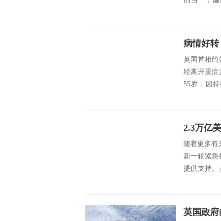
起...
病情好转
英国首相约
经离开重症
55岁，因
src=ht...
随着更多有
新一轮紧急
提供支持。
下跌0....
英国政府