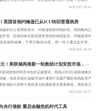
04月10日 09:41
！英国首相约翰逊已从ICU转回普通病房
翰逊的办公室周四表示，约翰逊病情持续好转，周四晚间已
监护室，但他仍将在医院接受密切的病情监控。约翰逊现年
持续高烧和咳嗽，于周日晚间住院，周一转入重症监护室。
04月10日 09:40
2.3万亿美元！美联储再推新一轮救助计划安抚市场，避险买需下滑美元创一周新低
关新冠疫情对经济冲击的证据显现，周四(4月9日)美联储推出
措施，包括承诺向金融市场中遭受打击最严重的高风险资产
美联储的大胆努力使得美元的避险需求显著降温，周四美元
04月10日 08:37
向央行借款 重启金融危机时代工具