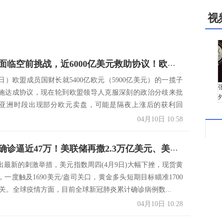
视
欧盟存亡面临空前挑战，近6000亿美元救助协议！欧元回落，投机性多仓对涨势造成拖累
日）欧盟成员国财长就5400亿欧元（5900亿美元）的一揽子
施达成协议，现在轮到欧盟领导人克服深刻的政治分歧来批
亚洲时段出现部分欧元卖盘，可能是隔夜上涨后的获利回
04月10日 10:58
美国累计确诊逼近47万！美联储再撒2.3万亿美元、美元周四大跌 金价飙升多头瞄准1700
出最新的刺激举措，美元指数周四(4月9日)大幅下挫，现货黄
一度触及1690美元/盎司关口，黄金多头短期目标瞄准1700
大关。全球疫情方面，目前全球新冠肺炎累计确诊病例数...
04月10日 10:28