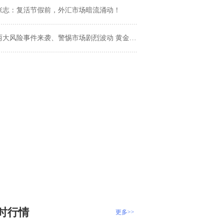
张志：复活节假前，外汇市场暗流涌动！
大风险事件来袭、警惕市场剧烈波动 黄金、白银、欧元、美元指数、英镑、日元及澳元最新技术前景分析
时行情
更多>>