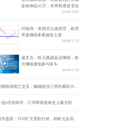
诊病例近42万，本周初请是否会
04-09 14:02
破900万？
闫瑞祥：美指关注波段空，欧美
早盘继续多看波段上涨
04-09 11:25
盛文兵：欧元集团会议继续，欧
元继续逢低参与多头
04-09 11:28
镑惊现死亡交叉，极端情况三周内暴跌1900点！机构为何如此悲观？
一连4天的休市，汇市即将迎来史上最大的行情？
市盘前：FED扩大宽松行动，助欧元走高80余点；美油剧震近10%，俄沙继续“扳手腕”