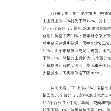
3月份，复工复产逐步加快，交通物流
由上月上涨0.8%转为下降1.2%。其中，
约0.90个百分点，是带动CPI由涨
食用油价格下降0.1%；春季时令菜上市
着生猪调运逐步畅通、屠宰企业复工复
6.9%；由于市场供应充足，鸡蛋、水产品
下降0.4%，降幅比上月扩大0.2个百分
油价格波动影响，汽油、柴油和液化石油气
大幅减少，飞机票价格下降28.5%。
从同比看，CPI上涨4.3%，涨幅比上
幅回落3.6个百分点，影响CPI上涨约3
18.8个百分点；牛肉、羊肉、鸡肉和鸭肉
转为下降0.1%；鲜果价格下降6.1%，