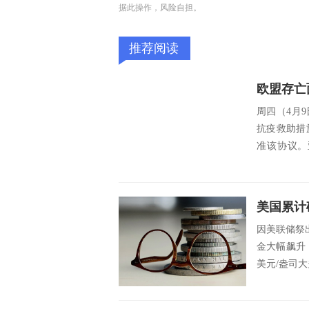
据此操作，风险自担。
推荐阅读
周四（4月9
抗疫救助措
准该协议。
吐，同...
因美联储祭
金大幅飙升，
美元/盎司