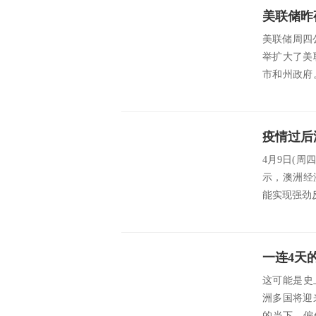
美联储周四
举扩大了美
市和州政府
围，把之前..
4月9日(周四
示，澳洲经
能实现强劲反弹
一连4天
这可能是史上
洲多国将迎
的当下，偏