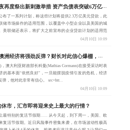
美联储昨夜再度祭出新刺激举措 资产负债表突破6万亿美元！
公布了一系列计划，称这些计划将提供2.3万亿美元贷款，此
联储市场操作的适用范围，以覆盖中小型企业以及美国的城
。美联储还表示，将扩大之前宣布的企业贷款计划的适用范
.
04月10日 10:09
疫情过后澳洲经济将强劲反弹？财长对此信心爆棚，本周连涨后澳元有望挑战200日均线
)，澳大利亚财政部长科曼(Mathias Cormann)在接受采访时表
济的基本面“依然良好”，一旦能摆脱疫情引发的危机，经济
，他对此非常有信心。 src=htt...
04月10日 10:09
的休市，汇市即将迎来史上最大的行情？
最特别的复活节假期...... 从今天起，到下周一，美国、欧
来复活节假期。近日风险事件密集来袭，在市场波动性极高
偏撞上长达4天的休市。投资者应该注意什么呢？让我们一