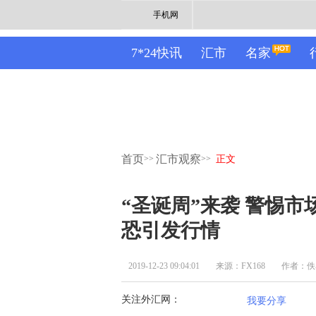
手机网
7*24快讯
汇市
名家
首页
汇市观察
>>
>>
正文
“圣诞周”来袭 警惕
恐引发行情
2019-12-23 09:04:01
来源：FX168
作者：佚
关注外汇网：
我要分享