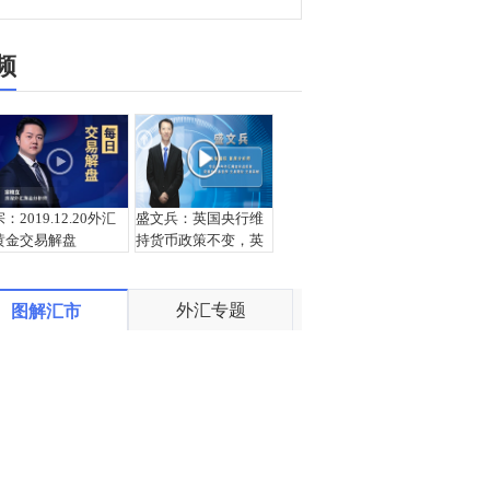
频
宗：2019.12.20外汇
盛文兵：英国央行维
黄金交易解盘
持货币政策不变，英
镑五日连跌
外汇专题
图解汇市
盛文兵：众议院通过
宗：2019.12.19外汇
弹劾法案，美元指数
黄金交易解盘
97.25区域多