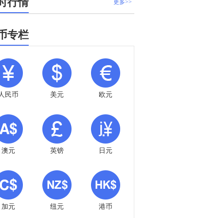
时行情
更多>>
币专栏
人民币
美元
欧元
澳元
英镑
日元
加元
纽元
港币