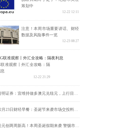
筹划中
12-22 12:11
注意！本周市场重要讲话、财经
数据及风险事件一览
12-23 08:27
SG联准观察丨外汇全攻略：隔
利息
12-22 21:29
道明证券：宜维持做多澳元兑纽元，上行目标指向1.14
2月23日财经早餐：圣诞节来袭市场交投料清淡，关注日银纪要和中美数据！
美元创两周新高！本周圣诞假期来袭 警惕市场上演意外行情！