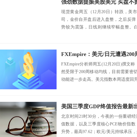
强劲数据提振美股美元 买盘不
现货黄金周五（12月20日）转跌，美市盘
司，金价自开盘后进入盘整，之后反弹
势较为震荡，日线则继续窄幅盘整。
17...
FXEmpire分析师周五(12月20日)
然受限于200周移动均线，目前需要密
动能进一步走高。美元指数本周适度回升，一
北京时间21时30分，今夜的一份重磅
值数据，以及三季度核心PCE物价指
升势，最高97.62；欧元/美元持续承压，最低