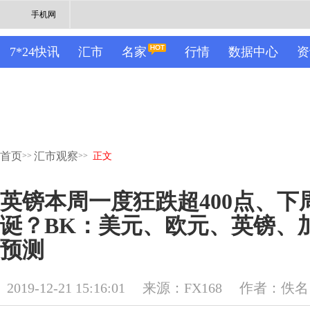
手机网
7*24快讯
汇市
名家
行情
数据中心
资
首页
汇市观察
>>
>>
正文
英镑本周一度狂跌超400点、下
诞？BK：美元、欧元、英镑、
预测
2019-12-21 15:16:01
来源：FX168
作者：佚名