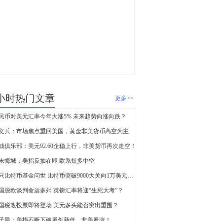
查看更多
人民币今年大涨5%！
更多外资巨头布局中国
市场
4小时热门文章
更多>>
民币对美元汇率今年大涨5% 未来趋势向涨向跌？
文兵：市场焦点重回美国，黄金非美货币高空为主
钱俱乐部：美元92.60企稳上行，非美货币再次走空！
末悔城：美指反抽在即 欧系短多中空
首只比特币基金问世 比特币突破9000大关向1万美元冲刺
国脱欧谈判命运多舛 英镑汇率将迎“生死大考”？
国税改投票即将登场 美元多头能否突出重围？
子晨：美指不断下破屡创新低，非美看涨！