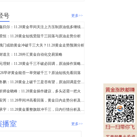
经号
更多>>
万鑫归尔：11.28黄金早间关注上方压制原油低多继续看新高
景恒：11.28黄金短线受阻千三回落与原油走势分析
俄门或助黄金冲破千三大关？11.28黄金走势预测分析
财道主：11.28外汇黄金自动化交易策略
福元理财：11.28黄金千三不破必回调，原油操作策略附解套
1.28早评黄金能否一举突破千三？原油短线先看回落
夏冬鹏：11.28黄金上破千三是否有望，原油回调是空头开始？
析师金晓峰：11.28黄金操作建议，多头还需一把火
宋安芮：11.28早间冲高看回落，黄金日内走势分析及操作建议
曾承宇：11.28黄金重整旗鼓冲千三，日内行情分析及策略
演播室
更多>>