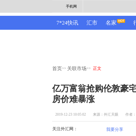
手机网
7*24快讯
汇市
名家
首页
关联市场
>>
>>
正文
亿万富翁抢购伦敦豪宅！
房价难暴涨
2019-12-23 10:05:02
来源：外汇天眼
作者
关注外汇网：
我要分享