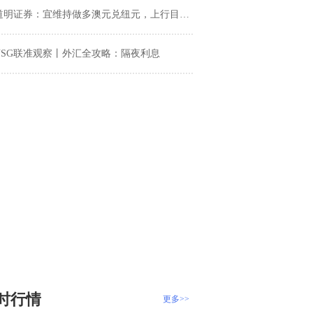
道明证券：宜维持做多澳元兑纽元，上行目标指向1.14
USG联准观察丨外汇全攻略：隔夜利息
时行情
更多>>