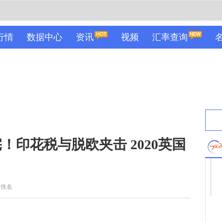
行情
数据中心
资讯
视频
汇率查询
印花税与脱欧夹击 2020英国
：佚名