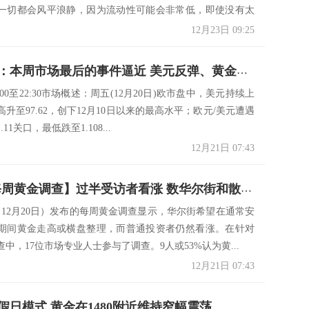
一切都会风平浪静，因为流动性可能会非常低，即使没有太
可能...
12月23日 09:25
决策分析：本周市场最后的事件逼近 美元反弹、黄金冲高测试1480
5:00至22:30市场概述：周五(12月20日)欧市盘中，美元持续上
升至97.62，创下12月10日以来的最高水平；欧元/美元遭遇
11关口，最低跌至1.108...
12月21日 07:43
【Kitco每周黄金调查】过半受访者看涨 数华尔街和散户立场一致
周五（12月20日）发布的每周黄金调查显示，华尔街希望在通常安
期间黄金走高或横盘整理，而普通投资者仍然看涨。在针对
中，17位市场专业人士参与了调查。9人或53%认为黄...
12月21日 07:43
假日模式 黄金在1480附近维持窄幅震荡