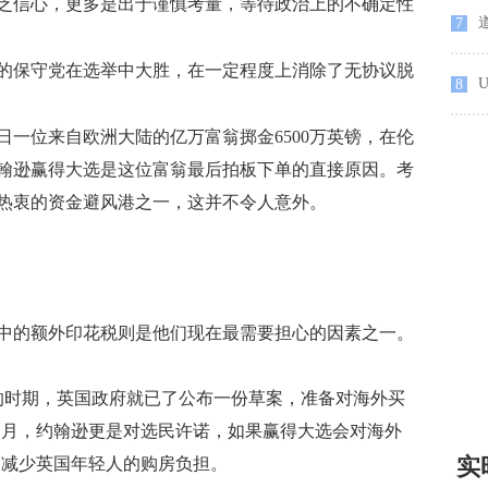
乏信心，更多是出于谨慎考量，等待政治上的不确定性
7
首的保守党在选举中大胜，在一定程度上消除了无协议脱
8
日一位来自欧洲大陆的亿万富翁掷金6500万英镑，在伦
翰逊赢得大选是这位富翁最后拍板下单的直接原因。考
热衷的资金避风港之一，这并不令人意外。
的额外印花税则是他们现在最需要担心的因素之一。
的时期，英国政府就已了公布一份草案，准备对海外买
年11月，约翰逊更是对选民许诺，如果赢得大选会对海外
实
，减少英国年轻人的购房负担。