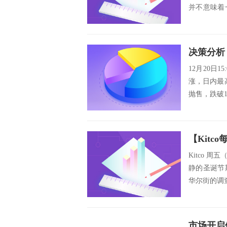
并不意味着
多消息市场也
12月20日1
涨，日内最高
抛售，跌破1.
Kitco 
静的圣诞节
华尔街的调查
市场开启