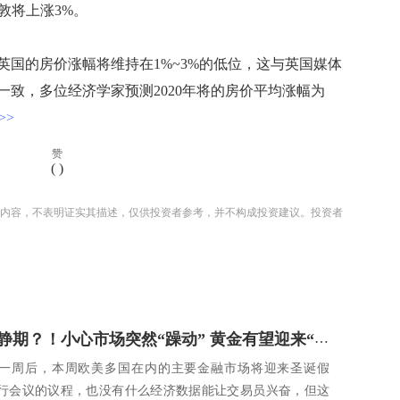
敦将上涨3%。
国的房价涨幅将维持在1%~3%的低位，这与英国媒体
果一致，多位经济学家预测2020年将的房价平均涨幅为
>>
赞
(
)
内容，不表明证实其描述，仅供投资者参考，并不构成投资建议。投资者
绝对的平静期？！小心市场突然“躁动” 黄金有望迎来“圣诞大礼包”？
一周后，本周欧美多国在内的主要金融市场将迎来圣诞假
行会议的议程，也没有什么经济数据能让交易员兴奋，但这