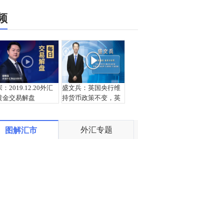
频
宗：2019.12.20外汇
盛文兵：英国央行维
黄金交易解盘
持货币政策不变，英
镑五日连跌
外汇专题
图解汇市
盛文兵：众议院通过
宗：2019.12.19外汇
弹劾法案，美元指数
黄金交易解盘
97.25区域多