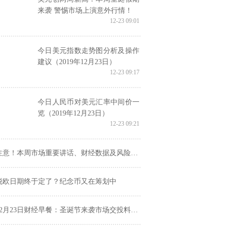
来袭 警惕市场上演意外行情！
12-23 09:01
今日美元指数走势图分析及操作
建议（2019年12月23日）
12-23 09:17
今日人民币对美元汇率中间价一
览（2019年12月23日）
12-23 09:21
注意！本周市场重要讲话、财经数据及风险事件一览
脱欧日期终于定了？纪念币又在筹划中
2月23日财经早餐：圣诞节来袭市场交投料清淡，关注日银纪要和中美数据！