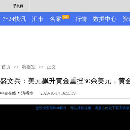
手机网
7*24快讯
汇市
名家
行情
数据中心
资
首页
>>
演播室
>>
正文
盛文兵：美元飙升黄金重挫30余美元，黄
•
中金在线
演播室
2020-10-14 16:55:39
您没有安装flash插件，无法播放视频，
请点击此处下载安装最新的