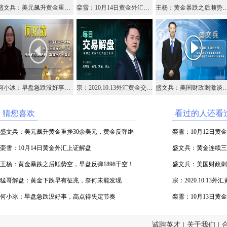
盛文兵：美元飙升黄金重挫30余美元，黄金反弹继续高空
栾雪：10月14日黄金外汇上证解盘
王杨：黄金暴跌之后顺势空，早盘反弹1
何小冰：早盘急跌没好事，高点得失定节奏
宗：2020.10.13外汇黄金交易解盘
盛文兵：美国财政刺激谈判陷入僵局，黄金继续持
猜您喜欢
看过的人还看
盛文兵：美元飙升黄金重挫30余美元，黄金反弹继
栾雪：10月12日黄
续高空
栾雪：10月14日黄金外汇上证解盘
盛文兵：黄金连续三日
王杨：黄金暴跌之后顺势空，早盘反弹1898干空！
多
盛文兵：美国财政刺
猛哥解盘：黄金下跌早有征兆，奈何未能发现
有1926区域空
宗：2020.10.13
何小冰：早盘急跌没好事，高点得失定节奏
栾雪：10月13日黄
诚聘英才
|
关于我们
|