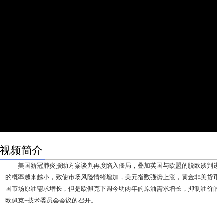
视频简介
美国新冠肺炎援助方案谈判再度陷入僵局，叠加英国与欧盟的脱欧谈判进
的概率越来越小，致使市场风险情绪增加，美元指数强势上涨，黄金非美货
国市场原油需求增长，但是欧佩克下调今明两年的原油需求增长，抑制油价
欧佩克+技术委员会会议的召开。