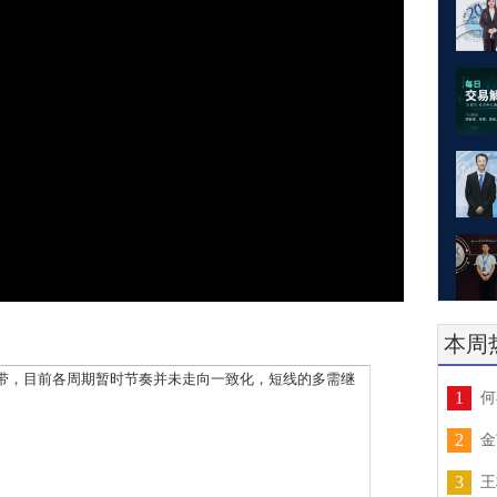
本周
，目前各周期暂时节奏并未走向一致化，短线的多需继
1
何
2
金
3
王