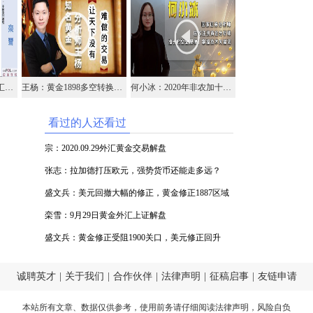
栾雪：10月09日黄金外汇上证解盘
王杨：黄金1898多空转换点，早盘突破顺势多！
何小冰：2020年非农加十一黄金周，年线和生命线，谁话事？
看过的人还看过
宗：2020.09.29外汇黄金交易解盘
张志：拉加德打压欧元，强势货币还能走多远？
盛文兵：美元回撤大幅的修正，黄金修正1887区域
空
栾雪：9月29日黄金外汇上证解盘
盛文兵：黄金修正受阻1900关口，美元修正回升
诚聘英才
|
关于我们
|
合作伙伴
|
法律声明
|
征稿启事
|
友链申请
本站所有文章、数据仅供参考，使用前务请仔细阅读
法律声明
，风险自负