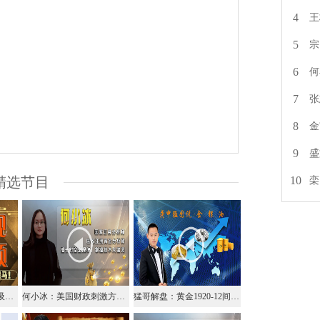
4
王
5
宗
6
何
7
张
8
金
9
盛
10
精选节目
栾
金市黑马：黄金看涨低吸做多，先关注1920支撑
何小冰：美国财政刺激方案可谈，黄金加速点1933
猛哥解盘：黄金1920-12间分批多看1940得失