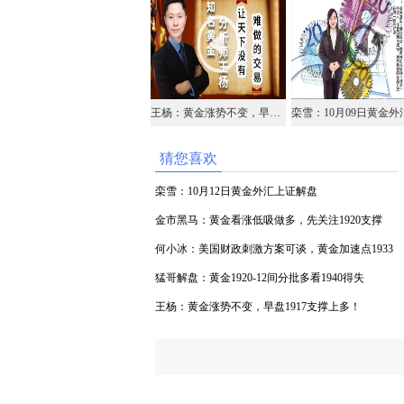
王杨：黄金涨势不变，早盘1917支撑上多！
猜您喜欢
栾雪：10月12日黄金外汇上证解盘
金市黑马：黄金看涨低吸做多，先关注1920支撑
何小冰：美国财政刺激方案可谈，黄金加速点1933
猛哥解盘：黄金1920-12间分批多看1940得失
王杨：黄金涨势不变，早盘1917支撑上多！