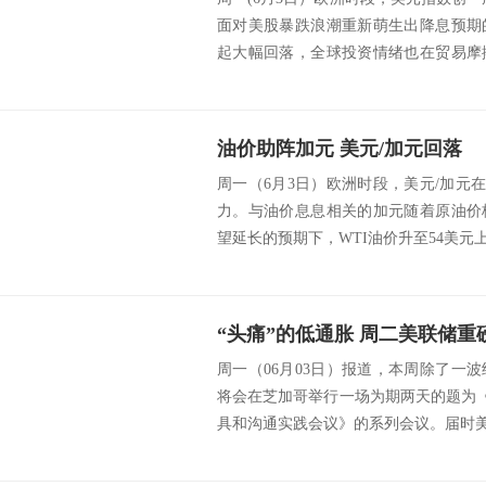
面对美股暴跌浪潮重新萌生出降息预期
起大幅回落，全球投资情绪也在贸易摩
兑...
油价助阵加元 美元/加元回落
周一（6月3日）欧洲时段，美元/加元在攀
力。与油价息息相关的加元随着原油价
望延长的预期下，WTI油价升至54美元上
“头痛”的低通胀 周二美联储重
周一（06月03日）报道，本周除了一
将会在芝加哥举行一场为期两天的题为《Fed
具和沟通实践会议》的系列会议。届时美