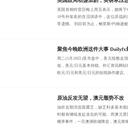
英国政局动荡加剧，英镑承压
英国首相特雷莎梅上周五表示，她将于
10号外发表的含泪演讲中，这位厌战
常遗憾。 到目前为止，鲍里斯•约翰逊
大的...
周二(5月28日)亚市盘中，美元指数走
低，美元/日元基本持稳。外汇资讯网站Da
欧元/日元和美元/日元的短线操作建议。周
原油反攻无望，澳元颓势不改
油价近期消息面匮乏，缺乏利多基本面
时都有继续发起攻击的可能。而澳元受
概率事件，一旦澳洲联储降息，澳元将继续下跌。 sr