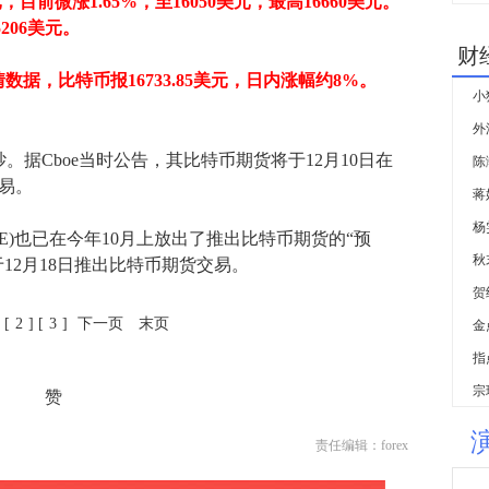
，目前微涨1.65%，至16050美元，最高16660美元。
5206美元。
财
据，比特币报16733.85美元，日内涨幅约8%。
小
。据Cboe当时公告，其比特币期货将于12月10日在
陈
交易。
杨
)也已在今年10月上放出了推出比特币期货的“预
秋
于12月18日推出比特币期货交易。
贺
1
[
2
] [
3
]
下一页
末页
金
赞
责任编辑：forex