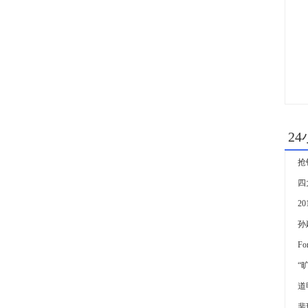
2
四
2
孙
“
裴