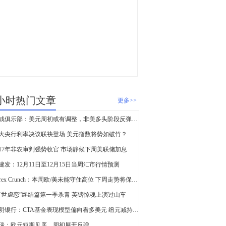
查看更多
税改的接替者—基建计
划 特朗普或将1月公布
4小时热门文章
更多>>
抢钱俱乐部：美元周初或有调整，非美多头阶段反弹而已！
大央行利率决议联袂登场 美元指数将势如破竹？
017年非农审判强势收官 市场静候下周美联储加息
建发：12月11日至12月15日当周汇市行情预测
Forex Crunch：本周欧/美未能守住高位 下周走势将保持中性
旷世虐恋”终结篇第一季杀青 英镑惊魂上演过山车
道明银行：CTA基金表现模型偏向看多美元 纽元减持幅度最大
瑞：欧元短期见底，周初展开反弹