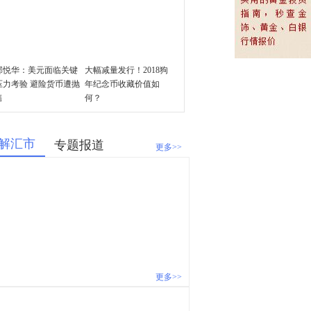
邵悦华：美元面临关键
大幅减量发行！2018狗
压力考验 避险货币遭抛
年纪念币收藏价值如
售
何？
解汇市
专题报道
更多>>
国际油价最新消息：中
比特币最新消息：重
国进口急升助油价收涨
磅！今日将推出比特币
但周线仍双双下挫
期货！对比特币有何影
响?
更多>>
特朗普税改下美元或苦
国际：外汇投
专访
尽甘来 2018年势将逆袭
资将成为大众投资的理
财产品之一