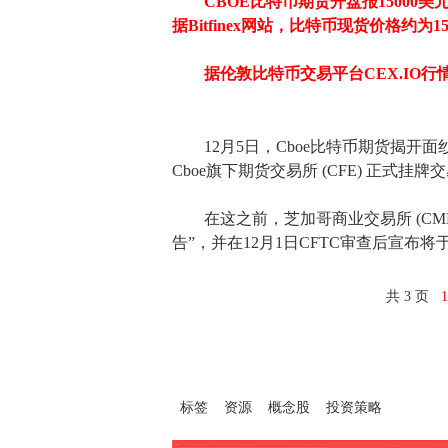
CBOE比特币期货开盘报15000美元
据Bitfinex网站，比特币现货价格约为1
据伦敦比特币交易平台CEX.IO行情数
12月5日，Cboe比特币期货揭开面纱
Cboe旗下期货交易所 (CFE) 正式挂牌
在这之前，芝加哥商业交易所 (CME
告”，并在12月1日CFTC审查后宣布将
共 3 页
标签
资源
概念股
投资策略