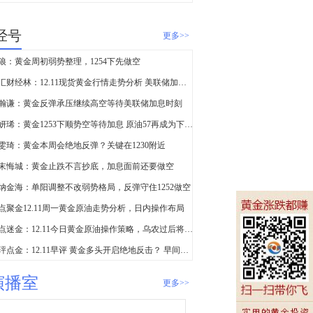
经号
更多>>
狼：黄金周初弱势整理，1254下先做空
外汇财经林：12.11现货黄金行情走势分析 美联储加息已铁板
瀚谦：黄金反弹承压继续高空等待美联储加息时刻
蒋妍琋：黄金1253下顺势空等待加息 原油57再成为下破关键
雯琦：黄金本周会绝地反弹？关键在1230附近
末悔城：黄金止跌不言抄底，加息面前还要做空
纳金海：单阳调整不改弱势格局，反弹守住1252做空
点聚金12.11周一黄金原油走势分析，日内操作布局
指点迷金：12.11今日黄金原油操作策略，乌农过后将反弹
宗玶点金：12.11早评 黄金多头开启绝地反击？ 早间策略
演播室
更多>>