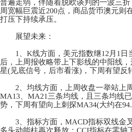
普遍走弱，伴随着脱欧谈判的一波三折
周宽幅巨震近200点，商品货币澳元则
打压下持续承压。
展望未来：
1、K线方面，美元指数继12月1日
后，上周报收略带上下影线的中阳线，
星(见底信号，后市看涨)，下周有望反
2、均线方面，上周收盘一举站上周
MA13、MA21三条均线，且三条均线
势，下周有望向上刺探MA34(大约在94.
3、指标方面，MACD指标双线金
多头动能柱再次释放；CCI指标在零轴