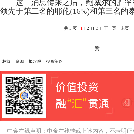
这一消息传来之后，鲍威尔的胜率攀
领先于第二名的耶伦(16%)和第三名的泰勒
共 3 页
1
[
2
] [
3
]
下一页
末页
赞
标签
资源
概念股
投资策略
中金在线声明：中金在线转载上述内容，不表明证