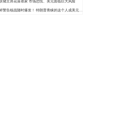
联储主席花落谁家 市场恐慌、美元面临巨大风险
朝鲜警告核战随时爆发！ 特朗普青睐的这个人成美元“护身符”