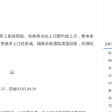
上影线阳线。价格再次站上日图均线上方，整体来
2
涨趋势基本上已经形成。隔夜价格遇阻震荡回落，回调结
秋
金
比
目标93.65,94.10
吴
王