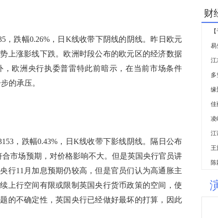
财
【
5，跌幅0.26%，日K线收带下阴线的阴线。昨日欧元
强势上涨影线下跌。欧洲时段公布的欧元区的经济数据
外，欧洲央行执委普雷特此前暗示，在当前市场条件
多
一步的承压。
佳
江
53，跌幅0.43%，日K线收带下影线阴线。隔日公布
王
据符合市场预期，对价格影响不大。但是英国央行官员讲
陈
央行11月加息预期仍较高，但是官员们认为高通胀主
继续上行空间有限或限制英国央行货币政策的空间，使
问题的不确定性，英国央行已经做好最坏的打算，因此