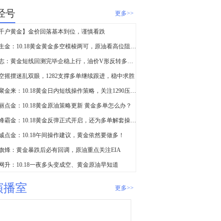
经号
更多>>
千户黄金】金价回落基本到位，谨慎看跌
易生金：10.18黄金黄金多空模棱两可，原油看高位阻力强弱
江志：黄金短线回测完毕企稳上行，油价V形反转多头死里逃生
空摇摆迷乱双眼，1282支撑多单继续跟进，稳中求胜
缘聚金来：10.18黄金日内短线操作策略，关注1290压制！
丽点金：10.18黄金原油策略更新 黄金多单怎么办？
凌峰霸金：10.18黄金反弹正式开启，还为多单解套操作发愁？
诚点金：10.18午间操作建议，黄金依然要做多！
旗烽：黄金暴跌后必有回调，原油重点关注EIA
网升：10.18一夜多头变成空、黄金原油早知道
演播室
更多>>