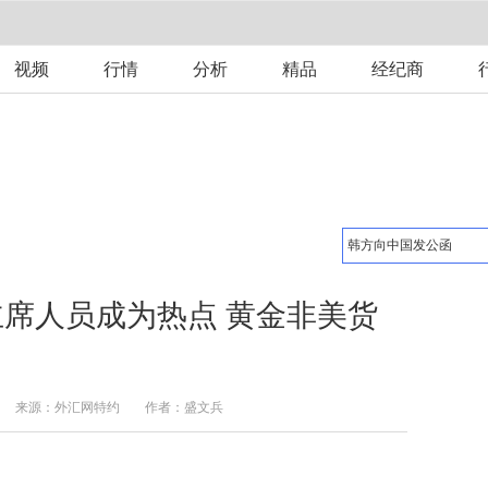
视频
行情
分析
精品
经纪商
席人员成为热点 黄金非美货
来源：
外汇网特约
作者：盛文兵