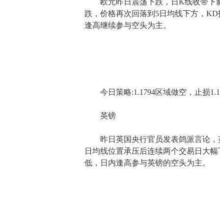
欧元昨日震荡下跌，日K线收带下影
跌，价格再次回落到5日均线下方，K
逢高继续参与空头为主。
今日策略:1.1794区域做空，止损1.1834，
英镑
昨日英国央行官员发表鸽派言论，英
日均线位置承压后连续两个交易日大幅
低，日内逢高参与英镑的空头为主。