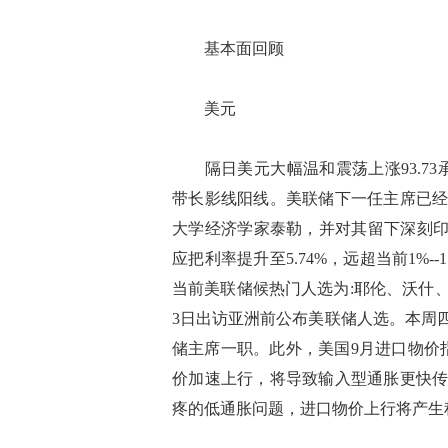
基本面回顾
美元
隔日美元大幅温和震荡上涨93.73承压
带长影线阳线。美联储下一任主席已
大学经济学家泰勒，并对其留下深刻印
应把利率提升至5.74%，远超当前1%
当前美联储候热门人选为:耶伦、沃什
3日出访亚洲前公布美联储人选。本周四
储主席一职。此外，美国9月进口物价指数
价加速上行，将导致输入型通胀更快
疼的低通胀问题，进口物价上行将产生