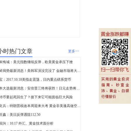
查看更多
盛文兵：美国9月CPI数
据压轴周尾行情 黄金非
美货币高位做空
4小时热门文章
更多>>
末悔城：美元指数继续反弹，欧美黄金承压下挫
朝鲜局势最新消息！美韩军演没完没了 金融市场将大变天？
宝：2017.10.18美指走震荡，日内重点磅系货币
日本大选最新消息：安倍晋三终将获胜！日元走势将迎飞跃性突破？
特币要起死回生了？接下来它可能面临巨大风险
盛文兵：特朗普税改本周迎来大考 黄金非美逢高做空为主
旺鑫：美日反弹遇阻112.50
国兴：10.17 外汇、黄金技术面分析