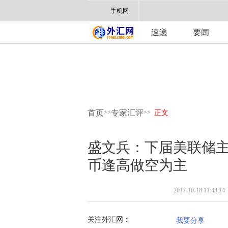
手机网
速递
要闻
首页
专家汇评
>>
>>
正文
盛文兵：下届美联储主
币逢高做空为主
2017-10-18 11:43:14
关注外汇网：
我要分享