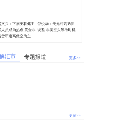
盛文兵：下届美联储主
邵悦华：美元冲高遇阻
席人员成为热点 黄金非
调整 非美空头等待时机
美货币逢高做空为主
解汇市
专题报道
更多>>
张伟：美指延续底部反
盛文兵：特朗普税改本
弹 黄金高位调整
周迎来大考 美元乘机上
涨
更多>>
邵悦华：美元反弹或将
邵悦华：美元空头动能
继续 等待更明确时机
放缓 各货币分化明显