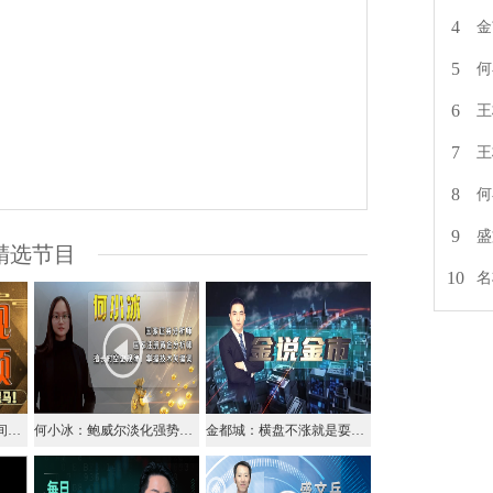
4
金
5
何
6
王
7
王
8
何
9
盛
精选节目
10
名
金市黑马：黄金极小空间横盘，关注美指92.9多空得失
何小冰：鲍威尔淡化强势美债，美股大跌黄金横盘原油大涨
金都城：横盘不涨就是耍流氓，日内先做沽空布局