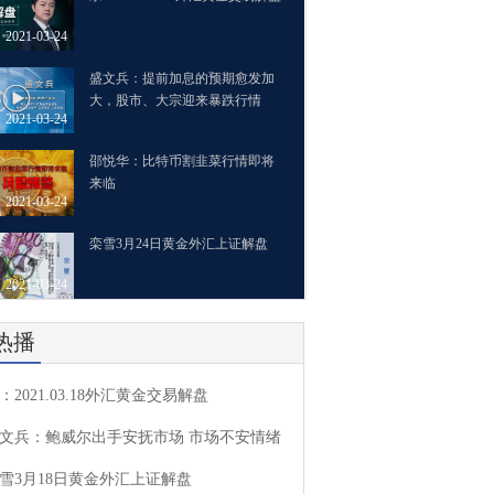
2021-03-24
盛文兵：提前加息的预期愈发加
大，股市、大宗迎来暴跌行情
2021-03-24
邵悦华：比特币割韭菜行情即将
来临
2021-03-24
栾雪3月24日黄金外汇上证解盘
2021-03-24
热播
：2021.03.18外汇黄金交易解盘
文兵：鲍威尔出手安抚市场 市场不安情绪
雪3月18日黄金外汇上证解盘