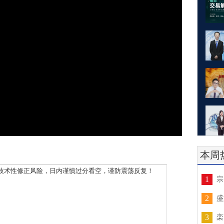
本周
术性修正风险，日内谨慎过分看空，谨防震荡反复！
1
宗
2
盛
3
栾