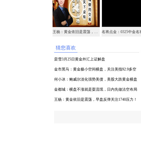
王杨：黄金依旧是震荡，早盘反弹关注1740压力！
猜您喜欢
栾雪3月25日黄金外汇上证解盘
金市黑马：黄金极小空间横盘，关注美指92.9多空
得失
何小冰：鲍威尔淡化强势美债，美股大跌黄金横盘
原油大涨
金都城：横盘不涨就是耍流氓，日内先做沽空布局
王杨：黄金依旧是震荡，早盘反弹关注1740压力！