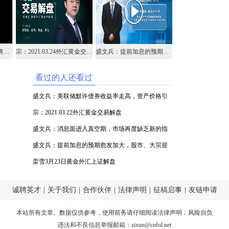
名将点金：0325中金名将在线视频解析黄金外汇原油
宗：2021.03.24外汇黄金交易解盘
盛文兵：提前加息的预期愈发加大，股市、大宗迎来暴跌行情
看过的人还看过
盛文兵：美联储默许债券收益率走高，资产价格引
来小幅跳水
宗：2021.03.22外汇黄金交易解盘
盛文兵：消息面进入真空期，市场再度缺乏新的指
引
盛文兵：提前加息的预期愈发加大，股市、大宗迎
来暴跌行情
栾雪3月23日黄金外汇上证解盘
诚聘英才
|
关于我们
|
合作伙伴
|
法律声明
|
征稿启事
|
友链申请
本站所有文章、数据仅供参考，使用前务请仔细阅读
法律声明
，风险自负
违法和不良信息举报邮箱：
zixun@cnfol.net