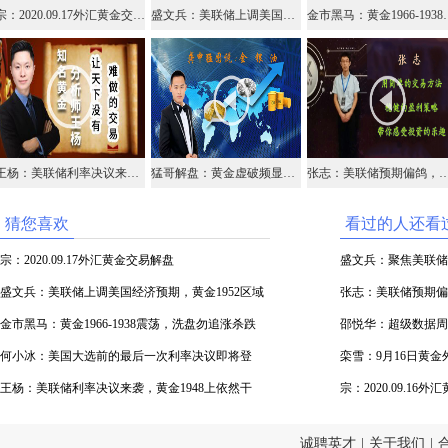
宗：2020.09.17外汇黄金交易解盘
盛文兵：美联储上调美国经济预期，黄金1952区域空
金市黑马：黄金196
王杨：美联储利率决议来袭，黄金1948上依然干多！
猛哥解盘：黄金虚破频显入场不急，原油38.5失守不急开空
张志：美联储预期偏鸽，美元
猜您喜欢
看过的人还看
宗：2020.09.17外汇黄金交易解盘
盛文兵：聚焦美联储
盛文兵：美联储上调美国经济预期，黄金1952区域
张志：美联储预期偏
空
金市黑马：黄金1966-1938震荡，洗盘勿追涨杀跌
邵悦华：超级数据周
何小冰：美国大选前的最后一次利率决议即将登
栾雪：9月16日黄
场，黄金仍是震荡
王杨：美联储利率决议来袭，黄金1948上依然干
宗：2020.09.16
多！
诚聘英才
|
关于我们
|