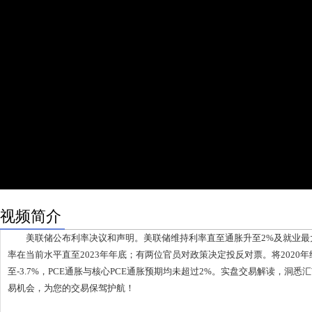
视频简介
美联储公布利率决议和声明。美联储维持利率直至通胀升至2%及就业最
率在当前水平直至2023年年底；有两位官员对政策决定投反对票。将2020年经
至-3.7%，PCE通胀与核心PCE通胀预期均未超过2%。实盘交易解读，洞
易机会，为您的交易保驾护航！