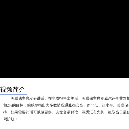
视频简介
美联储主席发表讲话。在非农报告出炉后，美联储主席鲍威尔评价非农报
和2%的目标，鲍威尔指出大多数情况通胀都会高于而非低于该水平。美联储
持，如果需要的话可以做更多。实盘交易解读，洞悉汇市先机，抓取当日最
驾护航！