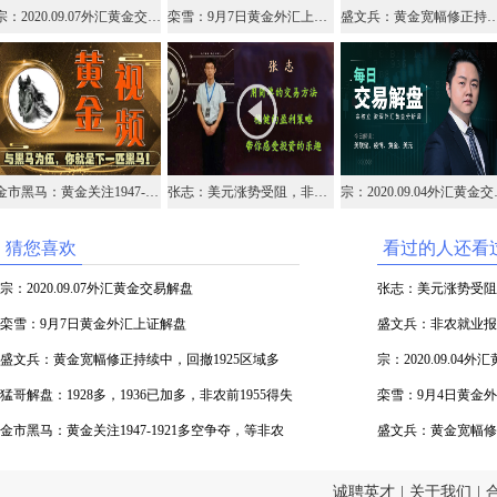
宗：2020.09.07外汇黄金交易解盘
栾雪：9月7日黄金外汇上证解盘
盛文兵：黄金宽幅修正持续中，回撤1
金市黑马：黄金关注1947-1921多空争夺，等非农
张志：美元涨势受阻，非农恐将继续下跌
宗：202
猜您喜欢
看过的人还看
宗：2020.09.07外汇黄金交易解盘
张志：美元涨势受阻
栾雪：9月7日黄金外汇上证解盘
盛文兵：非农就业报
盛文兵：黄金宽幅修正持续中，回撤1925区域多
宗：2020.09.04
猛哥解盘：1928多，1936已加多，非农前1955得失
栾雪：9月4日黄金
是重点
金市黑马：黄金关注1947-1921多空争夺，等非农
盛文兵：黄金宽幅修
诚聘英才
|
关于我们
|