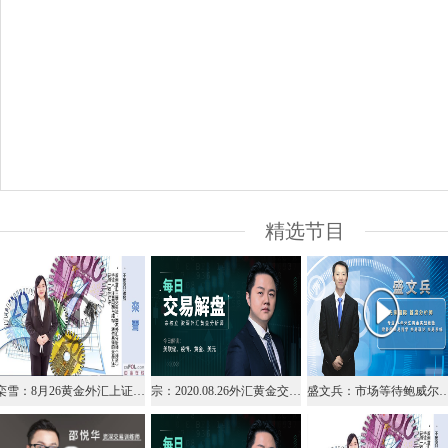
精选节目
栾雪：8月26黄金外汇上证解盘
宗：2020.08.26外汇黄金交易解盘
盛文兵：市场等待鲍威尔讲话，黄金区