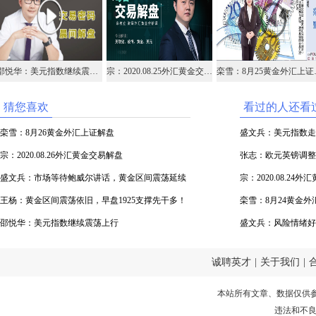
邵悦华：美元指数继续震荡上行
宗：2020.08.25外汇黄金交易解盘
栾雪：
猜您喜欢
看过的人还看
栾雪：8月26黄金外汇上证解盘
盛文兵：美元指数走强
宗：2020.08.26外汇黄金交易解盘
张志：欧元英镑调整
盛文兵：市场等待鲍威尔讲话，黄金区间震荡延续
宗：2020.08.24
中
王杨：黄金区间震荡依旧，早盘1925支撑先干多！
栾雪：8月24黄金外
邵悦华：美元指数继续震荡上行
盛文兵：风险情绪好
诚聘英才
|
关于我们
|
本站所有文章、数据仅供
违法和不