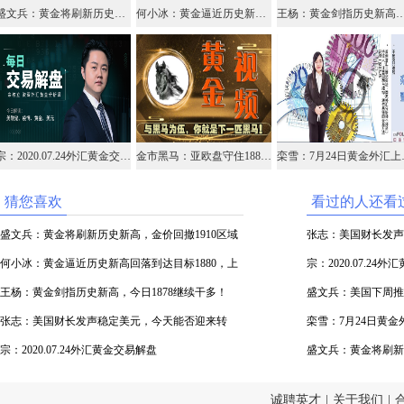
盛文兵：黄金将刷新历史新高，金价回撤1910区域多
何小冰：黄金逼近历史新高回落到达目标1880，上升趋势线生命线定区间
王杨：黄金剑指历史新高，今日187
宗：2020.07.24外汇黄金交易解盘
金市黑马：亚欧盘守住1880，美盘做多看涨1920
栾雪：7
猜您喜欢
看过的人还看
盛文兵：黄金将刷新历史新高，金价回撤1910区域
张志：美国财长发声
多
何小冰：黄金逼近历史新高回落到达目标1880，上
机？
宗：2020.07.24
升趋势线生命线定区间
王杨：黄金剑指历史新高，今日1878继续干多！
盛文兵：美国下周推
张志：美国财长发声稳定美元，今天能否迎来转
区域多
栾雪：7月24日黄
机？
宗：2020.07.24外汇黄金交易解盘
盛文兵：黄金将刷新
多
诚聘英才
|
关于我们
|