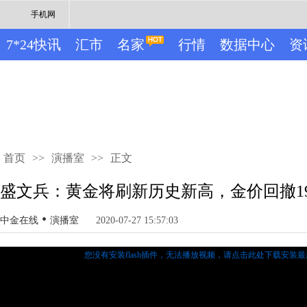
手机网
7*24快讯
汇市
名家
行情
数据中心
资
首页
>>
演播室
>>
正文
盛文兵：黄金将刷新历史新高，金价回撤19
•
中金在线
演播室
2020-07-27 15:57:03
您没有安装flash插件，无法播放视频，
请点击此处下载安装最新的