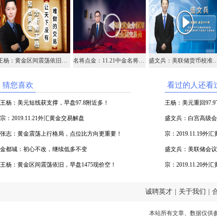
王杨：黄金区间震荡依旧，早盘1475现价空！
名将点金：11.21中金名将在线视频直播黄金外汇原油
盛文兵：美联储货币校准完成，美元指数9
猜您喜欢
看过的人还看
王杨：美元短线获支撑，早盘97.8附近多！
王杨：美元重回97.
宗：2019.11.21外汇黄金交易解盘
盛文兵：白宫高级会晤
张志：黄金震荡上行格局，点位比方向更重要！
空
宗：2019.11.19
金都城：初心不改，继续低多不变
盛文兵：美联储会议纪
王杨：黄金区间震荡依旧，早盘1475现价空！
空
宗：2019.11.20
诚聘英才
|
关于我们
|
本站所有文章、数据仅供