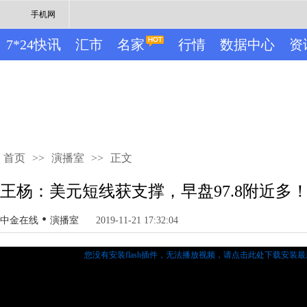
手机网
7*24快讯
汇市
名家
行情
数据中心
资
首页
>>
演播室
>>
正文
王杨：美元短线获支撑，早盘97.8附近多
•
中金在线
演播室
2019-11-21 17:32:04
您没有安装flash插件，无法播放视频，
请点击此处下载安装最新的