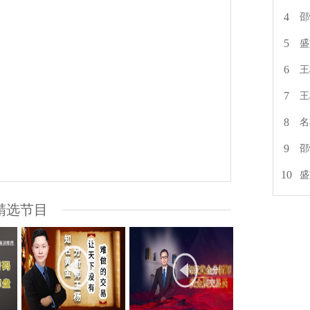
4
邵
5
盛
6
王
7
王
8
名
9
邵
10
盛
精选节目