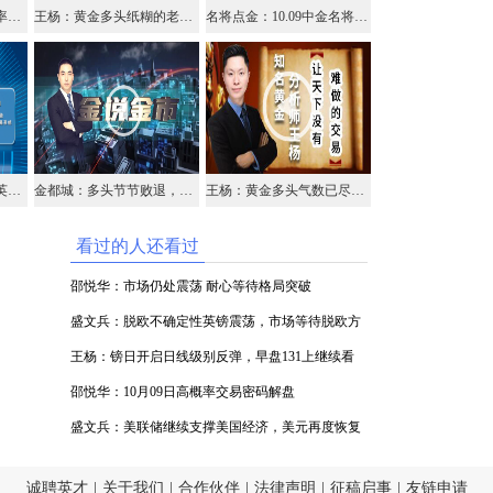
邵悦华：10月09日高概率交易密码解盘
王杨：黄金多头纸糊的老虎，空头必将横扫一切障碍！
名将点金：10.09中金名将在线视频直播黄金外汇原油
盛文兵：脱欧不确定性英镑震荡，市场等待脱欧方向选择
金都城：多头节节败退，继续高空跟进
王杨：黄金多头气数已尽，黄金千五之下还是空！
看过的人还看过
邵悦华：市场仍处震荡 耐心等待格局突破
盛文兵：脱欧不确定性英镑震荡，市场等待脱欧方
向选择
王杨：镑日开启日线级别反弹，早盘131上继续看
涨！
邵悦华：10月09日高概率交易密码解盘
盛文兵：美联储继续支撑美国经济，美元再度恢复
攀升
诚聘英才
|
关于我们
|
合作伙伴
|
法律声明
|
征稿启事
|
友链申请