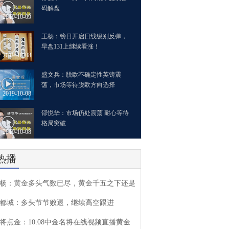
码解盘
2019-10-09
王杨：镑日开启日线级别反弹，
早盘131上继续看涨！
2019-10-08
盛文兵：脱欧不确定性英镑震
荡，市场等待脱欧方向选择
2019-10-08
邵悦华：市场仍处震荡 耐心等待
格局突破
2019-10-08
热播
杨：黄金多头气数已尽，黄金千五之下还是
都城：多头节节败退，继续高空跟进
将点金：10.08中金名将在线视频直播黄金