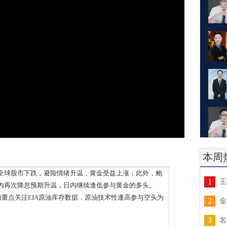
本周
球股市下跌，避险情绪升温，黄金受益上涨；此外，鲍
1
王
内再次降息预期升温，日内继续逢低参与黄金的多头。
内重点关注EIA原油库存数据，原油技术性逢高参与空头为
2
金
3
名