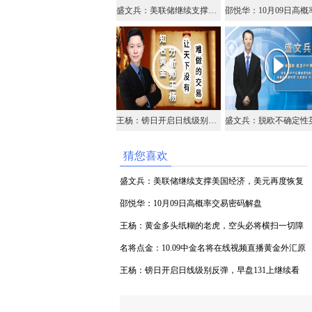
盛文兵：美联储继续支撑美国经济，美元再度恢复攀升
王杨：镑日开启日线级别反弹，早盘131上继续看涨！
猜您喜欢
盛文兵：美联储继续支撑美国经济，美元再度恢复
攀升
邵悦华：10月09日高概率交易密码解盘
王杨：黄金多头纸糊的老虎，空头必将横扫一切障
碍！
名将点金：10.09中金名将在线视频直播黄金外汇原
油
王杨：镑日开启日线级别反弹，早盘131上继续看
涨！