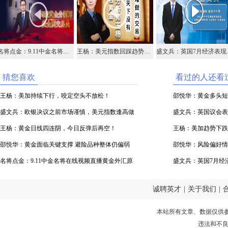
名将点金：9.11中金名将在线视频直播黄金外汇原油
王杨：美元指数回踩趋势线，98位置上干多看新高！
盛文兵：英国
猜您喜欢
看过的人还看
王杨：美加持续下行，咬定空头不放松！
邵悦华：黄金多头短
盛文兵：欧银决议之前市场谨慎，美元指数逢高做
盛文兵：英国议会表
空
王杨：黄金日线四连阴，今日反弹后再空！
1.2250区域支撑
王杨：美加趋势下跌不
邵悦华：黄金面临关键支撑 避险品种整体仍偏弱
邵悦华：风险偏好情
名将点金：9.11中金名将在线视频直播黄金外汇原
盛文兵：英国7月经济
油
多
诚聘英才
|
关于我们
|
本站所有文章、数据仅供
违法和不