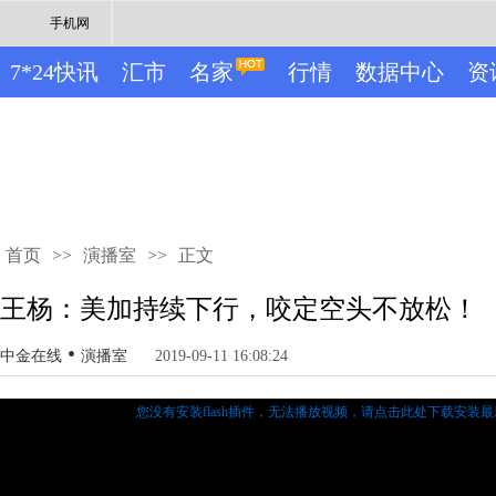
手机网
7*24快讯
汇市
名家
行情
数据中心
资
首页
>>
演播室
>>
正文
王杨：美加持续下行，咬定空头不放松！
•
中金在线
演播室
2019-09-11 16:08:24
您没有安装flash插件，无法播放视频，
请点击此处下载安装最新的