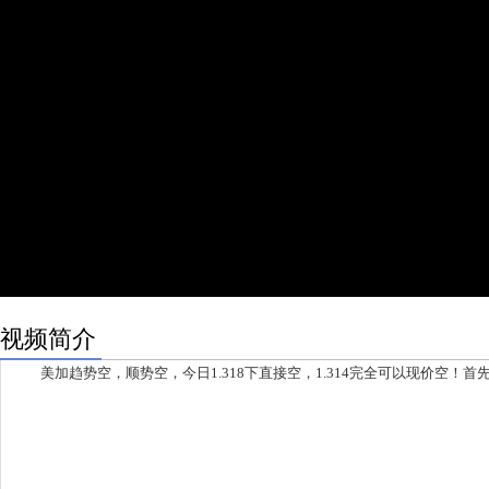
视频简介
美加趋势空，顺势空，今日1.318下直接空，1.314完全可以现价空！首先看1.