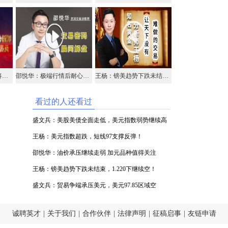
名将点金：8.08中金名将在线视频直播黄金外汇原油
邵悦华：极端行情后耐心等待 黄金后市仍保持多头
王杨：镑美趋势下跌未结束，1.220下继续空！
看过的人还看过
盛文兵：美股美债全面走低，美元指数弱势继续高
空
王杨：美元指数超跌，短线97支撑反弹！
邵悦华：油价承压继续走弱 加元品种值得关注
王杨：镑美趋势下跌未结束，1.220下继续空！
盛文兵：贸易争端承压美元，美元97.85区域空
诚聘英才
|
关于我们
|
合作伙伴
|
法律声明
|
征稿启事
|
友链申请