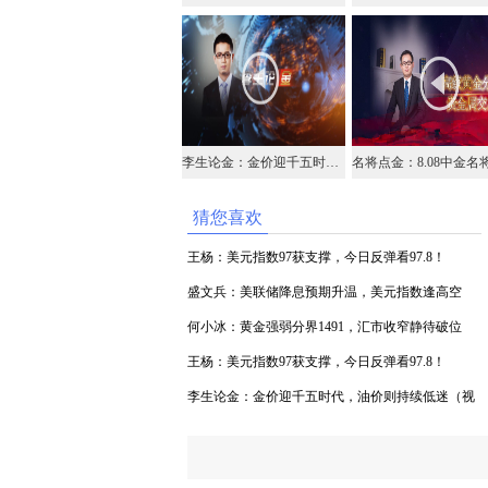
李生论金：金价迎千五时代，油价则持续低迷（视频）
猜您喜欢
王杨：美元指数97获支撑，今日反弹看97.8！
盛文兵：美联储降息预期升温，美元指数逢高空
何小冰：黄金强弱分界1491，汇市收窄静待破位
王杨：美元指数97获支撑，今日反弹看97.8！
李生论金：金价迎千五时代，油价则持续低迷（视
频）