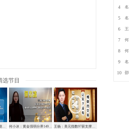
4
名
5
名
6
王
7
何
8
何
9
名
10
邵
精选节目
盛文兵：美联储降息预期升温，美元指数逢高空
何小冰：黄金强弱分界1491，汇市收窄静待破位
王杨：美元指数97获支撑，今日反弹看97.8！