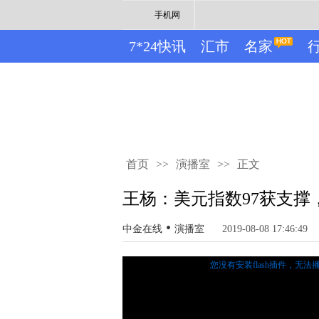
手机网
7*24快讯
汇市
名家
首页
>>
演播室
>>
正文
王杨：美元指数97获支撑，
•
中金在线
演播室
2019-08-08 17:46:49
您没有安装flash插件，无法