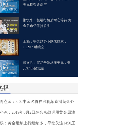
美元指数逢高空
2019-08-08
邵悦华：极端行情后耐心等待 黄
金后市仍保持多头
2019-08-08
王杨：镑美趋势下跌未结束，
1.220下继续空！
2019-08-07
盛文兵：贸易争端承压美元，美
元97.85区域空
2019-08-07
热播
将点金：8.02中金名将在线视频直播黄金外
小冰：2019年8月2日综合实战运用黄金原油
杨：黄金继续上行继续多，早盘关注1450压