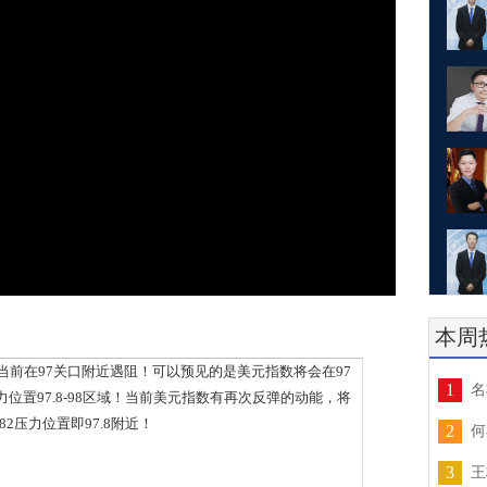
本周
前在97关口附近遇阻！可以预见的是美元指数将会在97
1
名
置97.8-98区域！当前美元指数有再次反弹的动能，将
2压力位置即97.8附近！
2
何
3
王