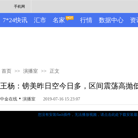
手机网
7*24快讯
汇市
名家
行情
数据中心
资
首页
>>
演播室
>>
正文
王杨：镑美昨日空今日多，区间震荡高抛
•
中金在线
演播室
2019-07-16 15:23:07
您没有安装flash插件，无法播放视频，
请点击此处下载安装最新的