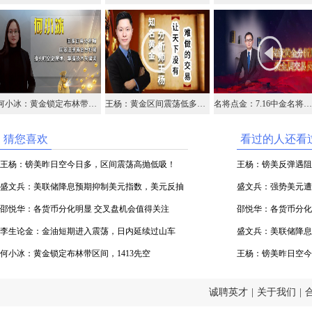
何小冰：黄金锁定布林带区间，1413先空
王杨：黄金区间震荡低多为主，1418突破才能继续上涨！
名将点金：7.16中金名将在线视频直播黄金外汇原油
猜您喜欢
看过的人还看
王杨：镑美昨日空今日多，区间震荡高抛低吸！
王杨：镑美反弹遇阻，
盛文兵：美联储降息预期抑制美元指数，美元反抽
盛文兵：强势美元遭质
97.1区域空
邵悦华：各货币分化明显 交叉盘机会值得关注
邵悦华：各货币分化
李生论金：金油短期进入震荡，日内延续过山车
盛文兵：美联储降息
（视频）
何小冰：黄金锁定布林带区间，1413先空
97.1区域空
王杨：镑美昨日空今
诚聘英才
|
关于我们
|