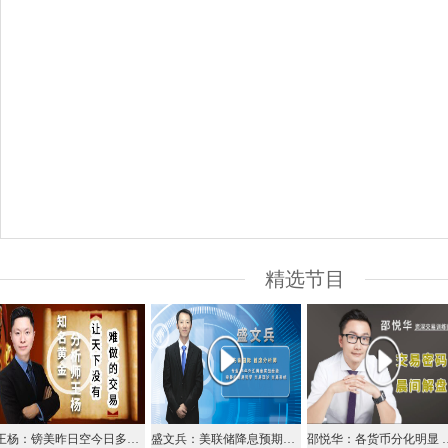
精选节目
王杨：镑美昨日空今日多，区间震荡高抛低吸！
盛文兵：美联储降息预期抑制美元指数，美元反抽97.1区域空
邵悦华：各货币分化明