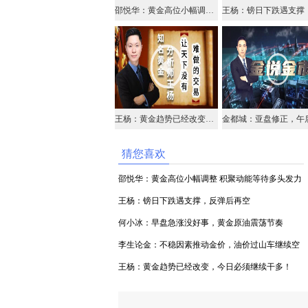
邵悦华：黄金高位小幅调整 积聚动能等待多头发力
王杨：黄金趋势已经改变，今日必须继续干多！
猜您喜欢
邵悦华：黄金高位小幅调整 积聚动能等待多头发力
王杨：镑日下跌遇支撑，反弹后再空
何小冰：早盘急涨没好事，黄金原油震荡节奏
李生论金：不稳因素推动金价，油价过山车继续空
（视频）
王杨：黄金趋势已经改变，今日必须继续干多！