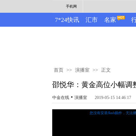
手机网
7*24快讯
汇市
名家
首页
>>
演播室
>>
正文
邵悦华：黄金高位小幅调
•
中金在线
演播室
2019-05-15 14:46:17
您没有安装flash插件，无法