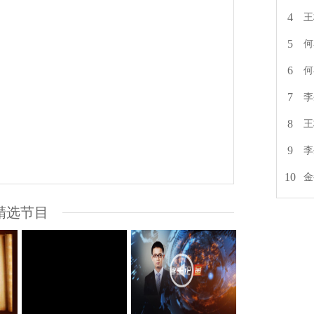
4
王
5
何
6
何
7
李
8
王
9
李
10
金
精选节目