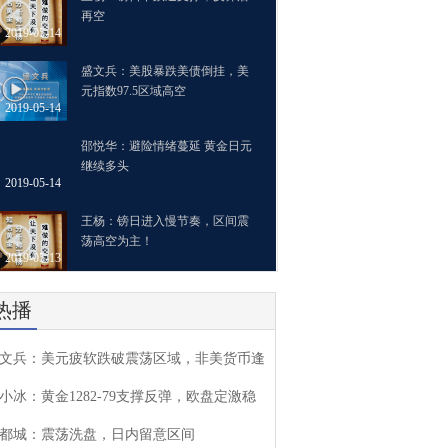
再空
2019-05-14
盛文兵：美股暴跌美债倒挂，美
元指数97.5区域高空
2019-05-14
邵悦华：避险情绪蔓延 黄金日元
继续多头
2019-05-14
王杨：镑日进入慢节奏，区间震
荡高空为主！
2019-05-13
热播
文兵：美元疲软跌破震荡区域，非美货币逢
小冰：黄金1282-79支撑反弹，欧盘定激稳
都城：震荡洗盘，日内留意区间