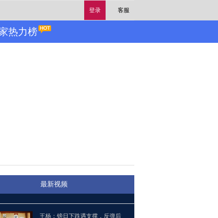
登录
客服
家热力榜
最新视频
王杨：镑日下跌遇支撑，反弹后