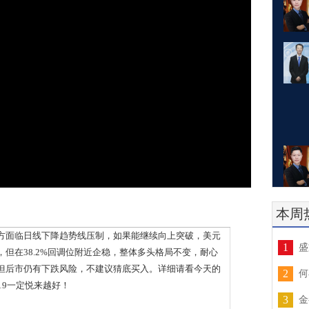
本周
面临日线下降趋势线压制，如果能继续向上突破，美元
1
盛
但在38.2%回调位附近企稳，整体多头格局不变，耐心
但后市仍有下跌风险，不建议猜底买入。详细请看今天的
2
何
19一定悦来越好！
3
金