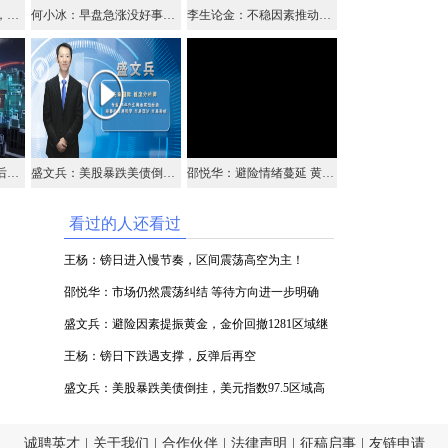
王杨：镑日下跌遇支撑，反弹后再空
何小冰：早盘急涨没好事，黄金原油震荡节奏
李生论金：不稳因素推动金价，油价过山车继续空（视频）
金都城：亚盘修正，午后做布局
盛文兵：美股暴跌美债倒挂，美元指数97.5区域高空
邵悦华：避险情绪蔓延 黄金日元继续多头
看过的人还看过
王杨：镑日进入慢节奏，区间震荡高空为主！
邵悦华：市场仍然震荡纠结 等待方向进一步明确
盛文兵：避险因素提振黄金，金价回撤1281区域继
续做多
王杨：镑日下跌遇支撑，反弹后再空
盛文兵：美股暴跌美债倒挂，美元指数97.5区域高
空
诚聘英才
|
关于我们
|
合作伙伴
|
法律声明
|
征稿启事
|
友链申请