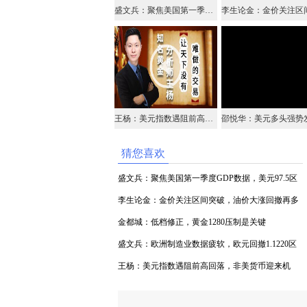
盛文兵：聚焦美国第一季度GDP数据，美元97.5区域博弈空头
王杨：美元指数遇阻前高回落，非美货币迎来机会！
猜您喜欢
盛文兵：聚焦美国第一季度GDP数据，美元97.5区
域博弈空头
李生论金：金价关注区间突破，油价大涨回撤再多
（视频）
金都城：低档修正，黄金1280压制是关键
盛文兵：欧洲制造业数据疲软，欧元回撤1.1220区
域中线多
王杨：美元指数遇阻前高回落，非美货币迎来机
会！