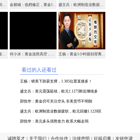
李生论金：金价关注区间突破，油价大涨回撤再多（视频）
金都城：低档修正，黄金1280压制是关键
盛文兵：欧洲制造业数据疲软，欧元回撤1.1220区域中线多
邵悦华：美元多头强势发力 欧系大幅走弱
何小冰：黄金连胜高空，黑色周四历史重演？
王杨：黄金1小时级别背离，今日看反弹！
看过的人还看过
王杨：镑美下跌获支撑，1.305位置直接多！
盛文兵：美元震荡延续，欧元1.1275附近继续多
邵悦华：黄金仍可关注空头 非美货币不明朗
盛文兵：欧洲制造业数据疲软，欧元回撤1.1220区
域中线多
邵悦华：美元多头强势发力 欧系大幅走弱
诚聘英才
|
关于我们
|
合作伙伴
|
法律声明
|
征稿启事
|
友链申请