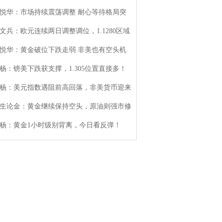
悦华：市场持续震荡调整 耐心等待格局突
文兵：欧元连续两日调整调位，1.1280区域
悦华：黄金破位下跌走弱 非美也有空头机
杨：镑美下跌获支撑，1.305位置直接多！
杨：美元指数遇阻前高回落，非美货币迎来
生论金：黄金继续保持空头，原油则强市修
杨：黄金1小时级别背离，今日看反弹！