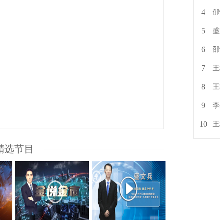
4
邵
5
盛
6
邵
7
王
8
王
9
李
10
王
精选节目