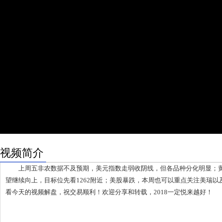
视频简介
上周五非农数据不及预期，美元指数走弱收阴线，但各品种分化明显；黄
望继续向上，目标位先看1262附近；美股暴跌，本周也可以重点关注美瑞
看今天的视频解盘，祝交易顺利！欢迎分享和转载，2018一定悦来越好！