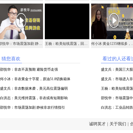
邵悦华：市场震荡加剧 静候非农行情指引
王杨：欧美短线震荡，回落1.130继续多！
何小冰:黄金1235
猜您喜欢
看过的人还看
邵悦华：非农不及预期 避险货币走强
盛文兵：美国三大股
何小冰：非农黄金十字星，原油51.8切换箱体
盛文兵：市场进入非
盛文兵：非农数据来袭，美元高位震荡偏弱
王杨：欧美短线震荡，
白洪志：美元维持震荡，非农或有短期影响
邵悦华：市场震荡中
邵悦华：市场震荡加剧 静候非农行情指引
白洪志：工业品转跌
诚聘英才
|
关于我们
|