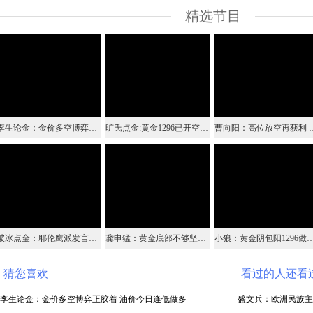
精选节目
李生论金：金价多空博弈正胶着 油价今日逢低做多看上升
旷氏点金:黄金1296已开空继续看新低 原油低多继续
曹向阳：高位放空再获利
破冰点金：耶伦鹰派发言助涨美元 避险情绪消退黄金下跌成常态
龚申猛：黄金底部不够坚实 还需回撤确认
小狼：黄金阴包阳1296做空，重
猜您喜欢
看过的人还看
李生论金：金价多空博弈正胶着 油价今日逢低做多
盛文兵：欧洲民族主