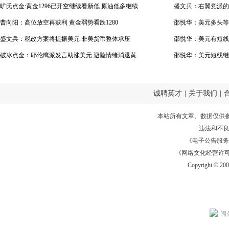
看上升
旷氏点金:黄金1296已开空继续看新低 原油低多继续
盛文兵：右翼党派的
曹向阳：高位放空再获利 黄金弱势看跌1280
美元
邵悦华：美元多头等
盛文兵：税改方案将提振美元 非美货币整体承压
邵悦华：美元有短线
破冰点金：耶伦鹰派发言助涨美元 避险情绪消退黄
会
邵悦华：美元短线继
金下跌成常态
诚聘英才
|
关于我们
|
本站所有文章、数据仅供
违法和不
《电子公告服务许可证
《网络文化经营许可证》
Copyright © 20
闽公