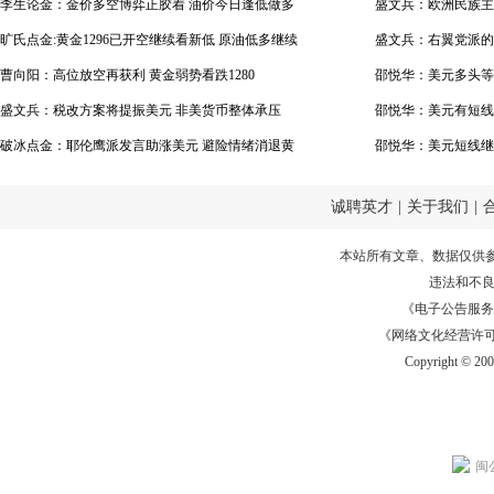
李生论金：金价多空博弈正胶着 油价今日逢低做多
盛文兵：欧洲民族主
看上升
旷氏点金:黄金1296已开空继续看新低 原油低多继续
盛文兵：右翼党派的
曹向阳：高位放空再获利 黄金弱势看跌1280
美元
邵悦华：美元多头等
盛文兵：税改方案将提振美元 非美货币整体承压
邵悦华：美元有短线
破冰点金：耶伦鹰派发言助涨美元 避险情绪消退黄
会
邵悦华：美元短线继
金下跌成常态
诚聘英才
|
关于我们
|
本站所有文章、数据仅供
违法和不
《电子公告服务许可证
《网络文化经营许可证》
Copyright © 20
闽公