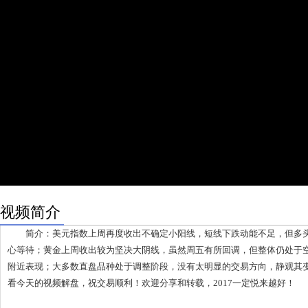
视频简介
简介：美元指数上周再度收出不确定小阳线，短线下跌动能不足，但多头
心等待；黄金上周收出较为坚决大阴线，虽然周五有所回调，但整体仍处于
附近表现；大多数直盘品种处于调整阶段，没有太明显的交易方向，静观其
看今天的视频解盘，祝交易顺利！欢迎分享和转载，2017一定悦来越好！