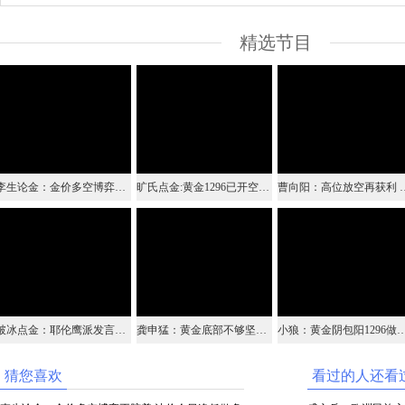
精选节目
李生论金：金价多空博弈正胶着 油价今日逢低做多看上升
旷氏点金:黄金1296已开空继续看新低 原油低多继续
曹向阳：高位放空再获利
破冰点金：耶伦鹰派发言助涨美元 避险情绪消退黄金下跌成常态
龚申猛：黄金底部不够坚实 还需回撤确认
小狼：黄金阴包阳1296做空，重
猜您喜欢
看过的人还看