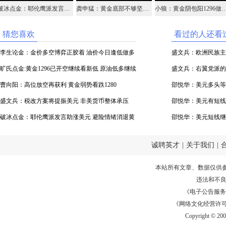
破冰点金：耶伦鹰派发言助涨美元 避险情绪消退黄金下跌成常态
龚申猛：黄金底部不够坚实 还需回撤确认
小狼：黄金阴包阳1296做空，重
猜您喜欢
看过的人还看
李生论金：金价多空博弈正胶着 油价今日逢低做多
盛文兵：欧洲民族主
看上升
旷氏点金:黄金1296已开空继续看新低 原油低多继续
盛文兵：右翼党派的
曹向阳：高位放空再获利 黄金弱势看跌1280
美元
邵悦华：美元多头等
盛文兵：税改方案将提振美元 非美货币整体承压
邵悦华：美元有短线
破冰点金：耶伦鹰派发言助涨美元 避险情绪消退黄
会
邵悦华：美元短线继
金下跌成常态
诚聘英才
|
关于我们
|
本站所有文章、数据仅供
违法和不
《电子公告服务许可证
《网络文化经营许可证》
Copyright © 20