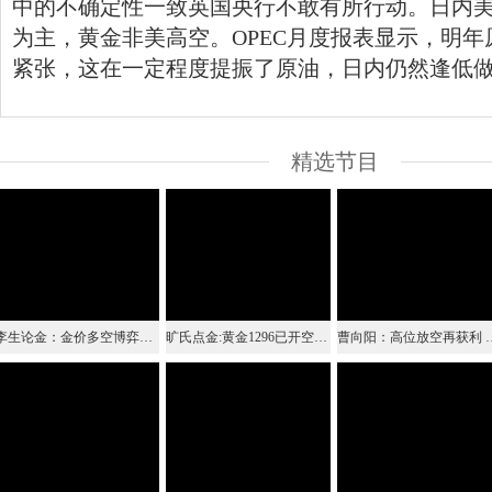
中的不确定性一致英国央行不敢有所行动。日内
为主，黄金非美高空。OPEC月度报表显示，明年
紧张，这在一定程度提振了原油，日内仍然逢低
精选节目
李生论金：金价多空博弈正胶着 油价今日逢低做多看上升
旷氏点金:黄金1296已开空继续看新低 原油低多继续
曹向阳：高位放空再获利