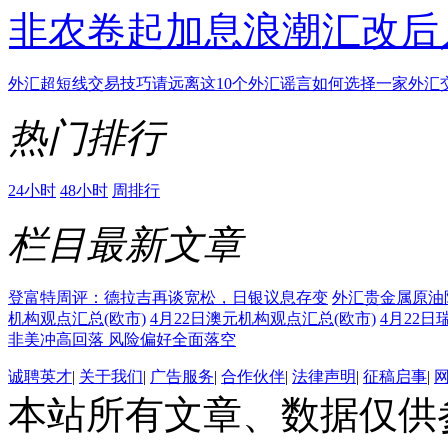
非农卷起加息浪潮
汇改后
外汇超短线交易技巧
请远离这10个外汇谣言
如何选择一家外汇
热门排行
24小时
48小时
周排行
栏目最新文章
登富特周评：德拉吉再谈宽松，日银议息存变
外汇贵金属原油阻
机构观点汇总(欧市)
4月22日澳元机构观点汇总(欧市)
4月22日
非美冲高回落 风险偏好全面落空
诚聘英才
|
关于我们
|
广告服务
|
合作伙伴
|
法律声明
|
征稿启事
|
本站所有文章、数据仅供