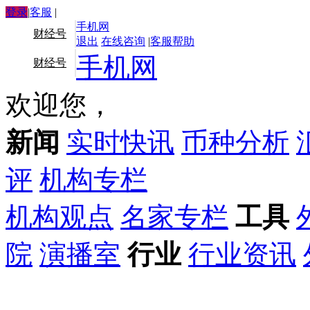
登录
|
客服
|
手机网
财经号
退出
在线咨询
|
客服帮助
手机网
财经号
欢迎您，
新闻
实时快讯
币种分析
评
机构专栏
机构观点
名家专栏
工具
院
演播室
行业
行业资讯