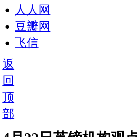
人人网
豆瓣网
飞信
返
回
顶
部