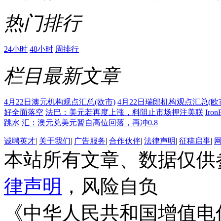
热门排行
24小时
48小时
周排行
栏目最新文章
4月22日澳元机构观点汇总(欧市)
4月22日瑞郎机构观点汇总(欧
好全面落空
法巴：美元若再度上涨，料阻止市场押注美联
Ir
跳水
汇：澳元兑美元暂自高位回落，再冲0.8
诚聘英才
|
关于我们
|
广告服务
|
合作伙伴
|
法律声明
|
征稿启事
|
本站所有文章、数据仅供
律声明
，风险自负
《中华人民共和国增值电