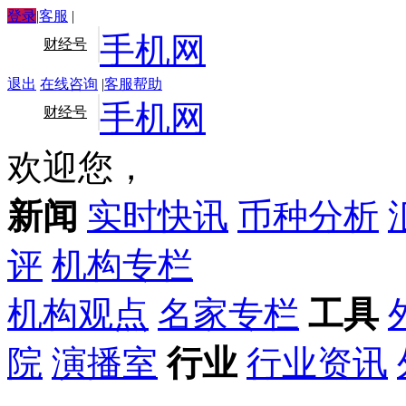
登录
|
客服
|
手机网
财经号
退出
在线咨询
|
客服帮助
手机网
财经号
欢迎您，
新闻
实时快讯
币种分析
评
机构专栏
机构观点
名家专栏
工具
院
演播室
行业
行业资讯