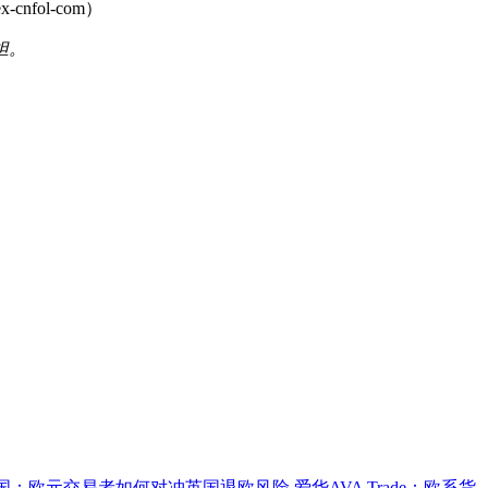
ol-com）
担。
国：欧元交易者如何对冲英国退欧风险
爱华AVA Trade：欧系货