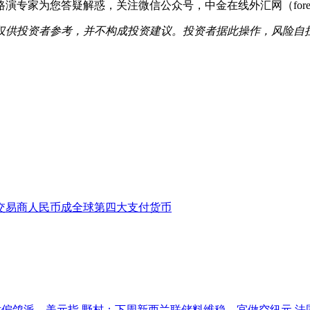
为您答疑解惑，关注微信公众号，中金在线外汇网（forex-cnf
仅供投资者参考，并不构成投资建议。投资者据此操作，风险自
交易商
人民币成全球第四大支付货币
基讲话偏鸽派，美元指
野村：下周新西兰联储料维稳，宜做空纽元
法