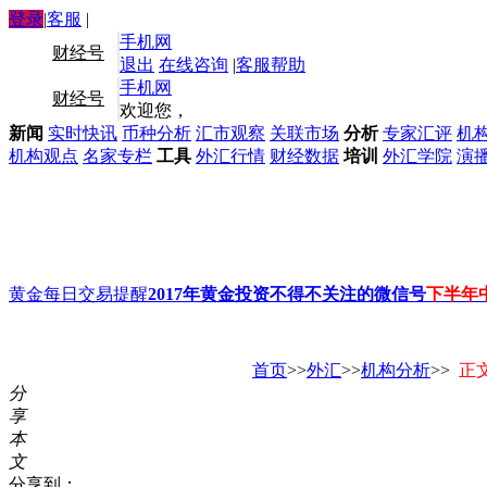
登录
|
客服
|
手机网
财经号
退出
在线咨询
|
客服帮助
手机网
财经号
欢迎您，
新闻
实时快讯
币种分析
汇市观察
关联市场
分析
专家汇评
机
机构观点
名家专栏
工具
外汇行情
财经数据
培训
外汇学院
演
黄金每日交易提醒
2017年黄金投资不得不关注的微信号
下半年
首页
>>
外汇
>>
机构分析
>>
正
分
享
本
文
分享到：