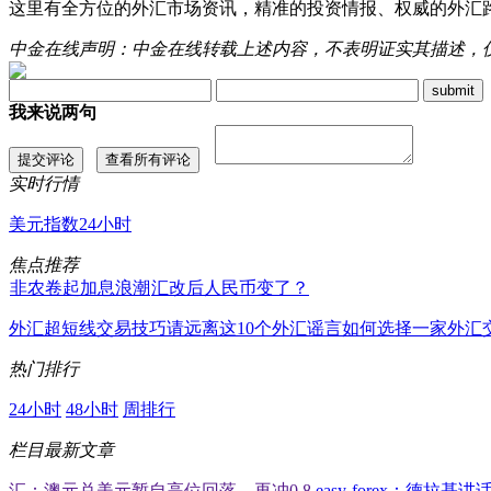
这里有全方位的外汇市场资讯，精准的投资情报、权威的外汇路演专家
中金在线声明：中金在线转载上述内容，不表明证实其描述，
我来说两句
实时行情
美元指数24小时
焦点推荐
非农卷起加息浪潮
汇改后人民币变了？
外汇超短线交易技巧
请远离这10个外汇谣言
如何选择一家外汇
热门排行
24小时
48小时
周排行
栏目最新文章
汇：澳元兑美元暂自高位回落，再冲0.8
easy-forex：德拉