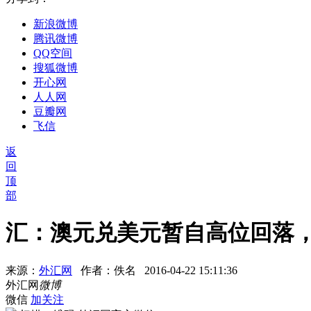
新浪微博
腾讯微博
QQ空间
搜狐微博
开心网
人人网
豆瓣网
飞信
返
回
顶
部
汇：澳元兑美元暂自高位回落，再
来源：
外汇网
作者：佚名
2016-04-22 15:11:36
外汇网
微博
微信
加关注