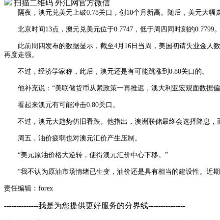
扫描二维码
外汇网官方微信
隔夜，澳元兑美元上破0.78关口，创10个月新高。随后，美元大幅
北京时间13点，澳元兑美元位于0.7747，低于周四同时刻的0.7799
此前周四发布的数据显示，截至4月16日当周，美国初请失业金人数将
再度走强。
不过，经济学家称，此后，澳元还是有可能跳涨到0.80关口的。
他补充说：“美联储货币从紧政策一再推迟，澳大利亚宏观面数据偏强，
看起来澳元有可能冲击0.80关口。
不过，澳元大趋势仍旧看跌。他指出，澳洲联储最终会选择降息，而
周五，油价疲弱也对澳元汇价产生压制。
“美元原油价格大逆转，使得澳元汇价中心下移。”
“我不认为原油市场情绪已生变，油价还是具有相当的建设性。近期
责任编辑：forex
--------------我是为您提供更好服务的分界线---------------