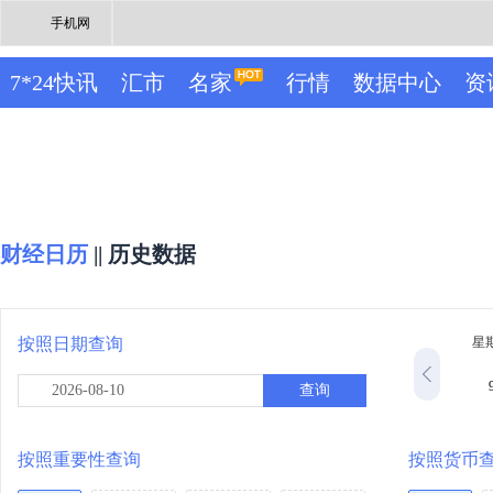
手机网
7*24快讯
汇市
名家
行情
数据中心
资
财经日历
||
历史数据
按照日期查询
星
查询
按照重要性查询
按照货币