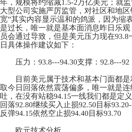
年，规模将约缩减1.5-2万亿美元；就
大型公司实施严厉监管，对社区和地区
宽”其实内容显示温和的鸽派，因为缩
是过长，唯一就是基本面消息昨日乐观
员会通过导致，但是美元压力现在93.
日具体操作建议如下：
压力：93.8---94.30支撑：92.8---92
目前美元属于技术和基本门面都是
取今日回落依然震荡偏多，唯一就是连
吐，在没有站稳94.15一线我们都是定
回落92.80继续买入止损92.50目标93.20-
反弹94.15依然空止损94.40目标93.70
欧元技术分析