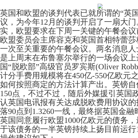
英国和欧盟的谈判代表已就所谓的“英
议，为今年12月的谈判开启了一扇大
实，欧盟要求在下周一关键的午餐会议
欧盟委员会主席容克和英国首相特蕾莎
一次至关重要的午餐会议。两名消息人
是上周末在布鲁塞尔举行的一场会议上
国“脱欧部”高级官员罗宾斯(Oliver Rob
计分手费用规模将在450亿-550亿欧
如何按照商定的方法计算产出。英镑自低点
150点，不过不过，随后外媒援引英国
认英国电讯报有关达成脱欧费用协议的
落90点到1.3260一线，最终据英国金
英国同意履行欧盟1000亿欧元的债务
于该债务的一半英镑持续上扬目前运行1.