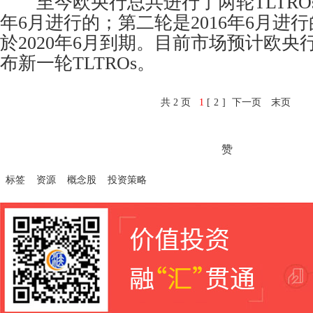
至今欧央行总共进行了两轮TLTROs∶
年6月进行的；第二轮是2016年6月进
於2020年6月到期。目前市场预计欧央
布新一轮TLTROs。
共 2 页
1
[
2
]
下一页
末页
赞
标签
资源
概念股
投资策略