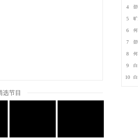
4
邵
5
旷
6
何
7
邵
8
何
9
白
10
白
精选节目