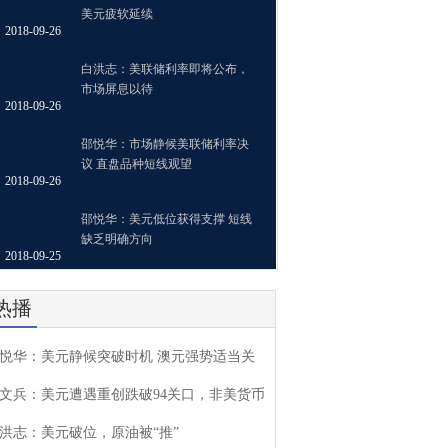
美元疲软延续
2018-09-26
白洪志：美联储利率即将公布，
市场屏息以待
2018-09-26
邵悦华：市场静候美联储利率决
议 直盘品种短线观望
2018-09-26
邵悦华：美元低位获得支撑 短线
缺乏明确方向
2018-09-25
热播
悦华：美元静候突破时机 澳元强势适当关
文兵：美元遭遇重创跌破94关口，非美货币
洪志：美元破位，原油被“推”