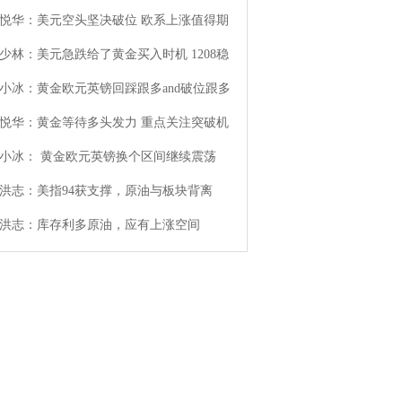
悦华：美元空头坚决破位 欧系上涨值得期
少林：美元急跌给了黄金买入时机 1208稳
小冰：黄金欧元英镑回踩跟多and破位跟多
悦华：黄金等待多头发力 重点关注突破机
小冰： 黄金欧元英镑换个区间继续震荡
洪志：美指94获支撑，原油与板块背离
洪志：库存利多原油，应有上涨空间