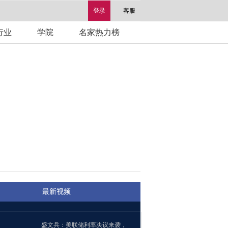
登录
客服
行业
学院
名家热力榜
最新视频
盛文兵：美联储利率决议来袭，