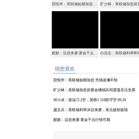
邵悦华：美联储如期加息 市场波澜不惊
默默：议息来袭 黄金千点行情可期
猜您喜欢
邵悦华：美联储如期加息 市场波澜不惊
旷少林：美联储加息前黄金继续区间震荡关注支撑
1198
何小冰：原油72.2空，英镑1.318防守空 09.26
盛文兵：美联储利率决议来袭，美元疲软延续
默默：议息来袭 黄金千点行情可期