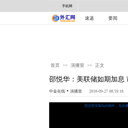
手机网
速递
要闻
首页
>>
演播室
>>
正文
邵悦华：美联储如期加息 
•
中金在线
演播室
2018-09-27 08:59:18
您没有安装flash插件，无法