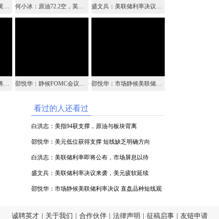
旷少林：美联储加息前黄金继续区间震荡关注支撑1198
何小冰：原油72.2空，英镑1.318防守空 09.26
盛文兵：美联储利率决议来袭，美元疲软延续
白洪志：美联储利率即将公布，市场屏息以待
邵悦华：静候FOMC会议纪要 黄金何去何从且看突破
邵悦华：市场静候美联储利率决议 直盘品种短线观望
看过的人还看过
白洪志：美指94获支撑，原油与板块背离
邵悦华：美元低位获得支撑 短线缺乏明确方向
白洪志：美联储利率即将公布，市场屏息以待
盛文兵：美联储利率决议来袭，美元疲软延续
邵悦华：市场静候美联储利率决议 直盘品种短线观
望
诚聘英才
|
关于我们
|
合作伙伴
|
法律声明
|
征稿启事
|
友链申请