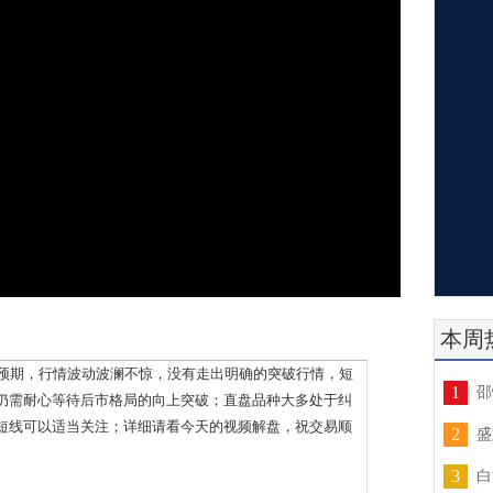
本周
预期，行情波动波澜不惊，没有走出明确的突破行情，短
1
邵
仍需耐心等待后市格局的向上突破；直盘品种大多处于纠
短线可以适当关注；详细请看今天的视频解盘，祝交易顺
2
盛
3
白