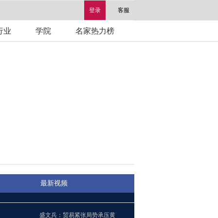
登录
客服
行业
学院
名家热力榜
最新视频
盛文兵：贸易紧张局势承压黄