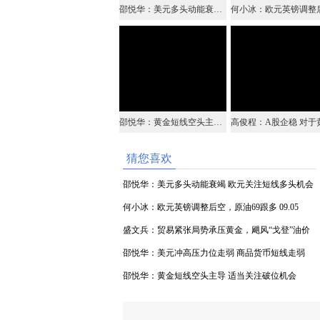
邵悦华：美元多头动能衰竭 欧元关注短线多头机会
邵悦华：黄金短线空头主导 适当关注破位机会
猜您喜欢
邵悦华：美元多头动能衰竭 欧元关注短线多头机会
何小冰：欧元英镑调整后空，原油69跟多 09.05
盛文兵：贸易紧张局势承压黄金，飓风“戈登”油价
上演过山车行情
邵悦华：美元冲高压力位走弱 商品货币短线走弱
邵悦华：黄金短线空头主导 适当关注破位机会