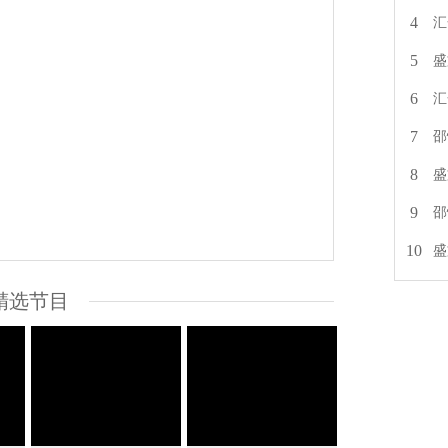
4
汇
5
盛
6
汇
7
邵
8
盛
9
邵
10
盛
精选节目