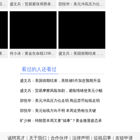
何小冰：欧元英镑调整后空，原油69跟多 09.05
盛文兵：贸易紧张局势承压黄金，飓风“戈登”油价上演过山车行情
邵悦华：美元冲高压力位走弱 商品货币短线走弱
高俊程：A股企稳 对于黄金是一剂强心剂
何小冰：黄金生命线1198作分界，原油直接多看破位
盛文兵：美国假期结束，美联储9月加息预期升温
看过的人还看过
盛文兵：美国假期结束，美联储9月加息预期升温
盛文兵：贸易摩擦风险加剧，避险情绪使美元小幅
高开
邵悦华：美元冲高压力位走弱 商品货币短线走弱
邵悦华：美元短线方向不明 本周走势相当关键
旷少林：特朗普本周又要“搞事”？黄金微显疲态承
压1202继续空
诚聘英才
|
关于我们
|
合作伙伴
|
法律声明
|
征稿启事
|
友链申请