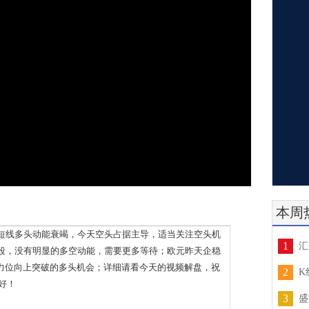
本周
线多头动能衰竭，今天空头占据主导，适当关注空头机
1
汇
段，没有明显的多空动能，需要更多等待；欧元昨天企稳
平压力位向上突破的多头机会；详细请看今天的视频解盘，祝
2
K
好！
3
盛