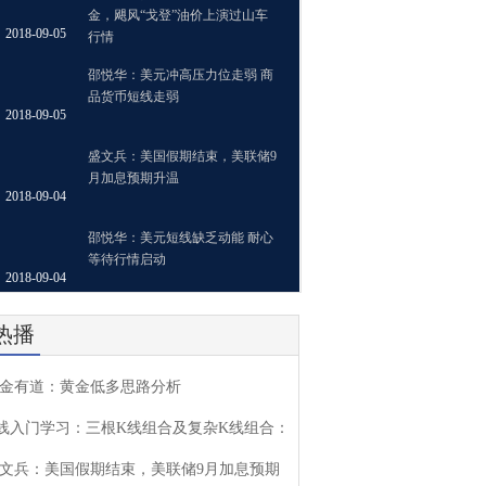
金，飓风“戈登”油价上演过山车
2018-09-05
行情
邵悦华：美元冲高压力位走弱 商
品货币短线走弱
2018-09-05
盛文兵：美国假期结束，美联储9
月加息预期升温
2018-09-04
邵悦华：美元短线缺乏动能 耐心
等待行情启动
2018-09-04
热播
金有道：黄金低多思路分析
线入门学习：三根K线组合及复杂K线组合：
文兵：美国假期结束，美联储9月加息预期