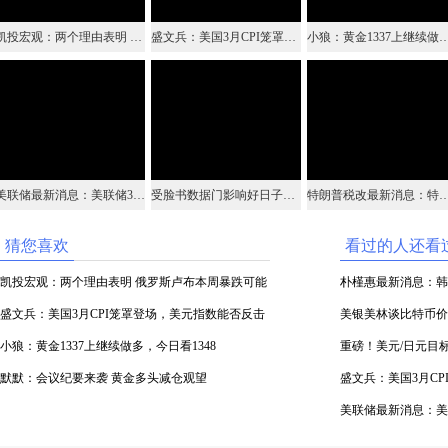
凯投宏观：两个理由表明 俄罗斯卢布本周暴跌可能只是“昙花一现”
盛文兵：美国3月CPI笼罩登场，美元指数能否反击
小狼：黄金1337上继续做多，今
美联储最新消息：美联储3月会议纪要即将揭开面纱 美元走势或迎来利好
受脸书数据门影响好日子结束了？谷歌苹果等科技公司将迎来更严格监管
特朗普税改最新消息：特朗普减税措施没有作用 美国2020年预
猜您喜欢
看过的人还看
凯投宏观：两个理由表明 俄罗斯卢布本周暴跌可能
朴槿惠最新消息：韩
只是“昙花一现”
盛文兵：美国3月CPI笼罩登场，美元指数能否反击
罪名若成立量刑将超
美银美林谈比特币价
小狼：黄金1337上继续做多，今日看1348
入崩盘期
重磅！美元/日元目标
默默：会议纪要来袭 黄金多头减仓观望
盛文兵：美国3月C
美联储最新消息：美
美元走势或迎来利好