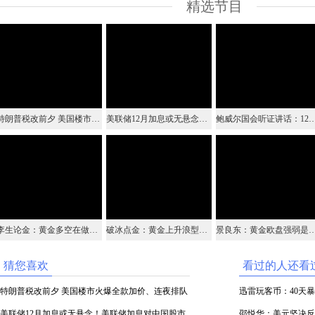
精选节目
特朗普税改前夕 美国楼市火爆全款加价、连夜排队都用上了
美联储12月加息或无悬念！美联储加息对中国股市有何影响？
鲍威尔国会听证讲话：12月加息无悬念！美联储将继
李生论金：黄金多空在做最后的挣扎 原油中线机会来临
破冰点金：黄金上升浪型结构保持良好 三角形整理末端爆发将至
景良东：黄金欧盘强弱是关键 突破做
猜您喜欢
看过的人还看
特朗普税改前夕 美国楼市火爆全款加价、连夜排队
迅雷玩客币：40天暴
都用上了
美联储12月加息或无悬念！美联储加息对中国股市
邵悦华：美元坚决反