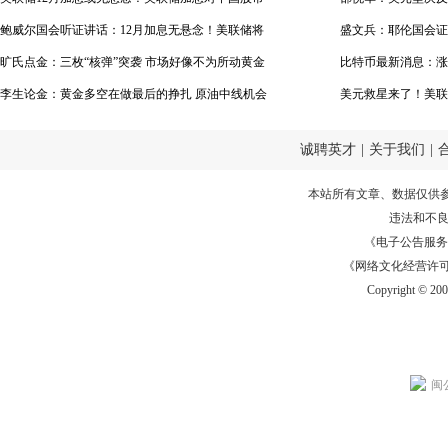
有何影响？
鲍威尔国会听证讲话：12月加息无悬念！美联储将
盛文兵：耶伦国会证
继续加息并进行缩表
旷氏点金：三枚“核弹”突袭 市场好像不为所动黄金
比特币最新消息：涨
低多还需1292
李生论金：黄金多空在做最后的挣扎 原油中线机会
元的基金大佬称加密
美元救星来了！美联
来临
元指数反弹
诚聘英才
|
关于我们
|
本站所有文章、数据仅供
违法和不
《电子公告服务许可证
《网络文化经营许可证》
Copyright © 20
闽公