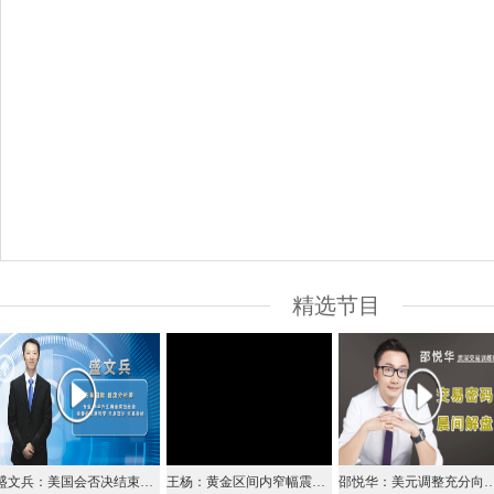
精选节目
盛文兵：美国会否决结束停摆提案，美元逢高参与空头
王杨：黄金区间内窄幅震荡，1283下还是看空！
邵悦华：美元调整充分向上突破 欧元澳