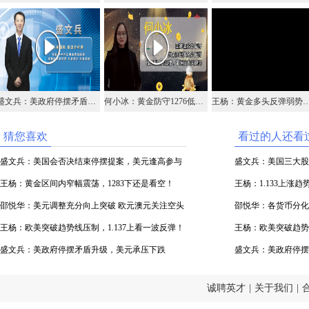
盛文兵：美政府停摆矛盾升级，美元承压下跌
何小冰：黄金防守1276低多，原油高抛低吸
王杨：黄金多头反弹弱势，1286位置
猜您喜欢
看过的人还看
盛文兵：美国会否决结束停摆提案，美元逢高参与
盛文兵：美国三大股
空头
王杨：黄金区间内窄幅震荡，1283下还是看空！
王杨：1.133上涨
邵悦华：美元调整充分向上突破 欧元澳元关注空头
邵悦华：各货币分化
机会
王杨：欧美突破趋势线压制，1.137上看一波反弹！
王杨：欧美突破趋势线
盛文兵：美政府停摆矛盾升级，美元承压下跌
盛文兵：美政府停摆
诚聘英才
|
关于我们
|