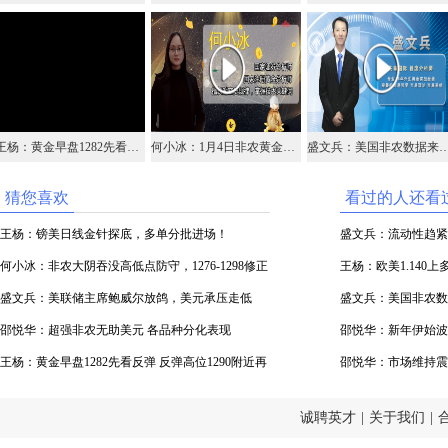
王杨：黄金早盘1282先看反弹 反弹高位1290附近再空！
何小冰：1月4日非农黄金依托日线MA5反弹看至千三
盛文兵：美国非农数据来袭，美元指数
猜您喜欢
看过的人还看
王杨：镑美日线金针探底，多单分批进场！
盛文兵：流动性趋紧
何小冰：非农大阴吞没高低点防守，1276-1298修正
与空头
王杨：欧美1.140上
盛文兵：美联储主席鲍威尔放鸽，美元承压走低
盛文兵：美国非农数
邵悦华：超强非农无助美元 各品种分化表现
头
邵悦华：新年伊始波动
王杨：黄金早盘1282先看反弹 反弹高位1290附近再
邵悦华：市场维持震
空！
诚聘英才
|
关于我们
|