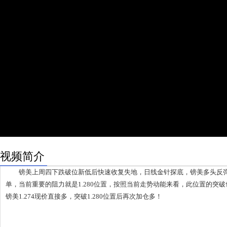
视频简介
镑美上周四下跌破位新低后快速收复失地，日线金针探底，镑美多头反弹
单，当前重要的阻力就是1.280位置，按照当前走势动能来看，此位置的突
镑美1.274现价直接多，突破1.280位置后再次加仓多！