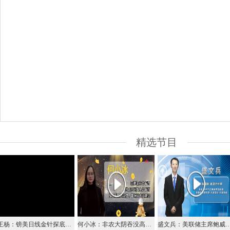
精选节目
王杨：镑美日线金针探底，多单分批进场！
何小冰：非农大阴吞没高低点防守，1276-1298修正
盛文兵：美联储主席鲍威尔放鸽，