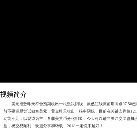
视频简介
美元指数昨天符合预期收出一根坚决阳线，虽然短线离前期高点97.50已
前不要轻易尝试做空美元；黄金昨天收出一根中阴线，目前在关键支撑位12
动能不足，以观望为主；各非美货币分化明显，今天可以适当关注交叉盘机
盘，祝交易顺利！欢迎分享和转载，2018一定悦来越好！