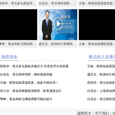
邵悦华：美元多头面临关键压力 非美货币分化明显
白洪志：美元维持强势，铜价面临突破
王杨：镑美短线震荡筑底，低多
季峥：黄金和欧元继续调整可能比较大
盛文兵：欧洲央行将继续货币刺激政策，美元指数站上97关口
王杨：黄金短线继续震荡，日内关注12
猜您喜欢
看过的人还看
邵悦华：美元多头面临关键压力 非美货币分化明显
王杨：镑美短线震荡
白洪志：美元维持强势，铜价面临突破
盛文兵：欧洲央行将
王杨：镑美短线震荡筑底，低多中线布局！
站上97关口
邵悦华：美元短线多
何小冰：黄金拱桥圆弧顶雏形，欧美通道运行
白洪志：上海原油调
季峥：黄金和欧元继续调整可能比较大
白洪志：美元维持强
诚聘英才
|
关于我们
|