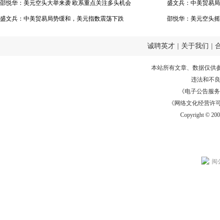
邵悦华：美元空头大举来袭 欧系重点关注多头机会
盛文兵：中美贸易局
盛文兵：中美贸易局势缓和，美元指数震荡下跌
邵悦华：美元空头摇
注
诚聘英才
|
关于我们
|
本站所有文章、数据仅供
违法和不
《电子公告服务许可证
《网络文化经营许可证》
Copyright © 20
闽公