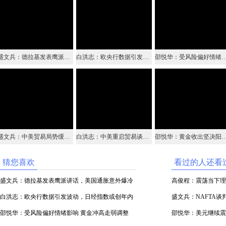
盛文兵：德拉基发表鹰派讲话，美国通胀意外爆冷美元暴跌
白洪志：欧央行数据引发波动，日经指数或创年内新高
邵悦华：受风险偏好情绪影响 黄金
盛文兵：中美贸易局势缓和，美元指数震荡下跌
白洪志：中美重启贸易谈判引发市场剧烈波动
邵悦华：黄金收出坚决阳线 日内关注
猜您喜欢
看过的人还看
盛文兵：德拉基发表鹰派讲话，美国通胀意外爆冷
高俊程：震荡当下理
美元暴跌
白洪志：欧央行数据引发波动，日经指数或创年内
盛文兵：NAFTA
新高
邵悦华：受风险偏好情绪影响 黄金冲高走弱调整
荡
邵悦华：美元继续震